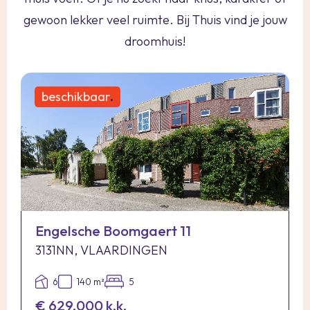
gewoon lekker veel ruimte. Bij Thuis vind je jouw
droomhuis!
beschikbaar
.
Engelsche Boomgaert 11
3131NN, VLAARDINGEN
6
140 m²
5
€ 629.000 k.k.