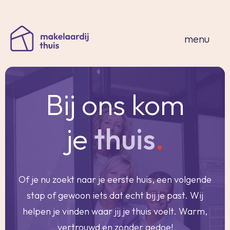
sluiten
menu
Bij ons kom
home
je
thuis
.
thuisaanbod
expertises
over ons
Of je nu zoekt naar je eerste huis, een volgende
thuis in spanje
stap of gewoon iets dat echt bij je past. Wij
contact
helpen je vinden waar jij je thuis voelt. Warm,
inloggen
vertrouwd en zonder gedoe!