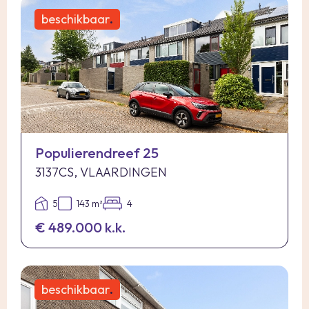
beschikbaar
.
Populierendreef 25
3137CS, VLAARDINGEN
5
143 m²
4
€ 489.000 k.k.
beschikbaar
.