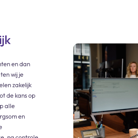
ijk
nten en dan
en wij je
len zakelijk
ot de kans op
p alle
orgsom en
e
e, na controle