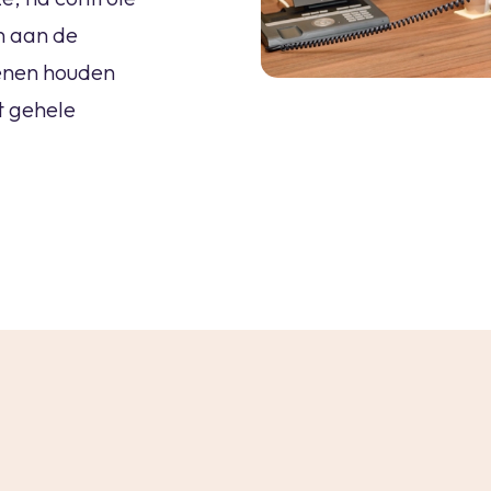
n aan de
kenen houden
et gehele