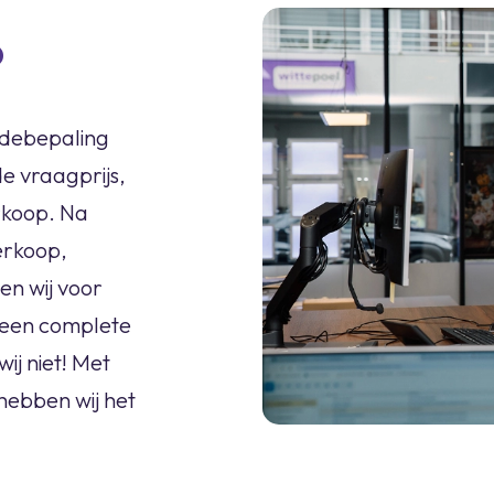
p
rdebepaling
e vraagprijs,
rkoop. Na
erkoop,
en wij voor
n een complete
ij niet! Met
hebben wij het