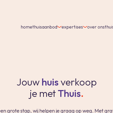
home
thuisaanbod
expertises
over ons
thui
home
thuisaanbod
expertises
Jouw
huis
verkoop
over ons
je met
Thuis
.
thuis in spanje
contact
inloggen
en grote stap, wij helpen je graag op weg. Met gra