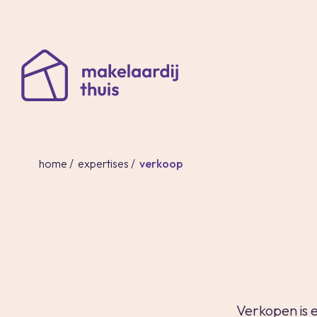
home
/
expertises
/
verkoop
Verkopen is e