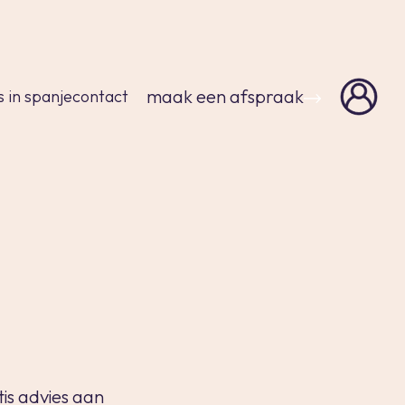
sluiten
maak een afspraak
s in spanje
contact
tis advies aan