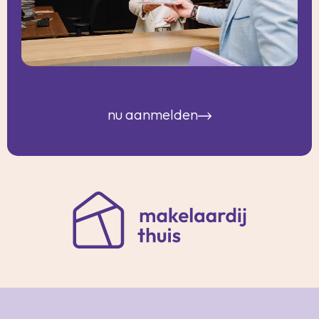
nu aanmelden
Korte Hoogstraat 33a
3131 BJ Vlaardingen