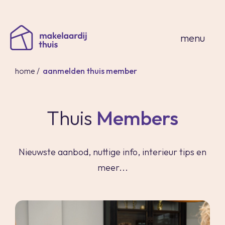
sluiten
menu
home
/
aanmelden thuis member
Thuis
Members
home
thuisaanbod
Nieuwste aanbod, nuttige info, interieur tips en
expertises
over ons
meer...
thuis in spanje
contact
inloggen