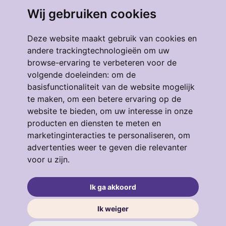
Wij gebruiken cookies
010 - 474 37 71
Deze website maakt gebruik van cookies en
andere trackingtechnologieën om uw
Ma t/m vrij
09:00 - 17:00
browse-ervaring te verbeteren voor de
volgende doeleinden:
om de
Zaterdag
Op afspraak
basisfunctionaliteit van de website mogelijk
te maken
,
om een betere ervaring op de
info@makelaardij-thuis.nl
website te bieden
,
om uw interesse in onze
producten en diensten te meten en
marketinginteracties te personaliseren
,
om
advertenties weer te geven die relevanter
voor u zijn
.
Ik ga akkoord
Ik weiger
© 2026 Makelaardij Thuis