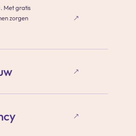
. Met gratis
amen zorgen
uw
ncy