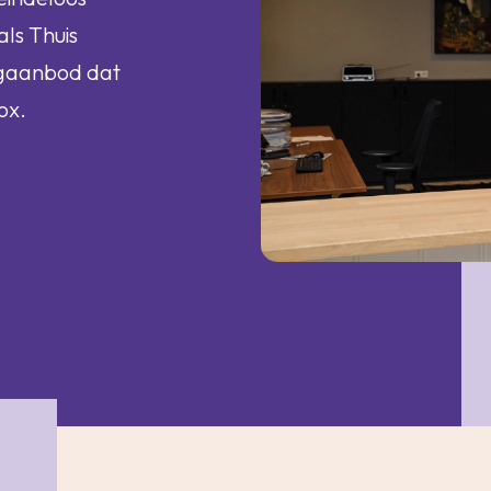
als Thuis
ngaanbod dat
ox.