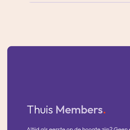
Thuis
Members
.
Altijd als eerste op de hoogte zijn? Geen