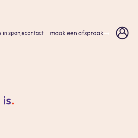
sluiten
maak een afspraak
s in spanje
contact
 is
.