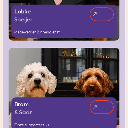
Lobke
Speijer
Medewerker Binnendienst
Bram
& Saar
Onze supporters :-)