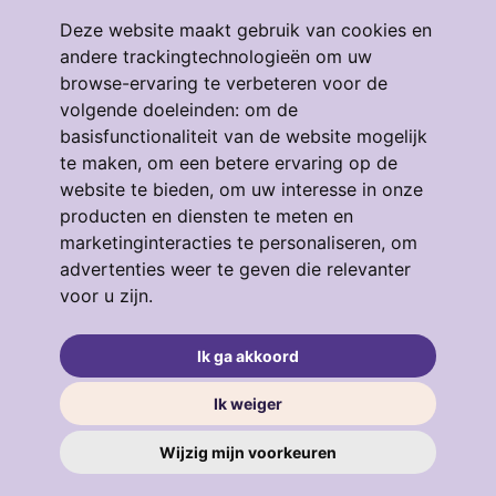
Deze website maakt gebruik van cookies en
andere trackingtechnologieën om uw
Ma t/m vrij
09:00 - 17:00
browse-ervaring te verbeteren voor de
volgende doeleinden:
om de
Zaterdag
Op afspraak
basisfunctionaliteit van de website mogelijk
te maken
,
om een betere ervaring op de
info@makelaardij-thuis.nl
website te bieden
,
om uw interesse in onze
producten en diensten te meten en
marketinginteracties te personaliseren
,
om
advertenties weer te geven die relevanter
voor u zijn
.
Ik ga akkoord
Ik weiger
© 2026 Makelaardij Thuis
Wijzig mijn voorkeuren
Privacy verklaring
•
Algemene voorwaarden