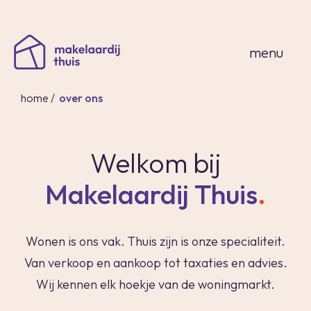
sluiten
menu
home
/
over ons
Welkom bij
home
Makelaardij
Thuis
.
thuisaanbod
expertises
over ons
Wonen is ons vak. Thuis zijn is onze specialiteit.
thuis in spanje
Van verkoop en aankoop tot taxaties en advies.
contact
Wij kennen elk hoekje van de woningmarkt.
inloggen