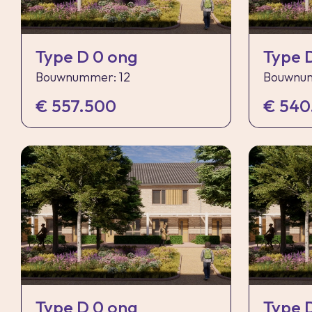
Type D 0 ong
Type 
Bouwnummer: 12
Bouwnum
€ 557.500
€ 540
Type D 0 ong
Type 