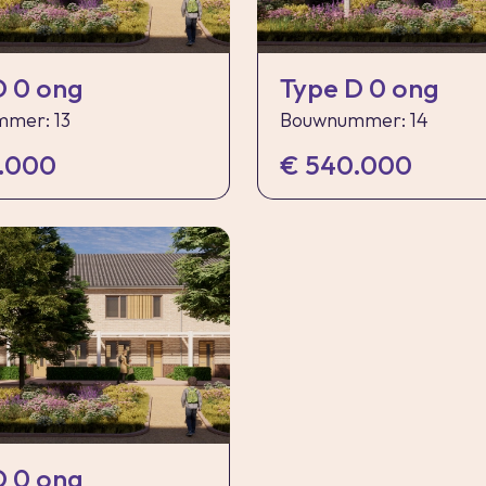
D 0 ong
Type D 0 ong
mer: 13
Bouwnummer: 14
.000
€ 540.000
D 0 ong