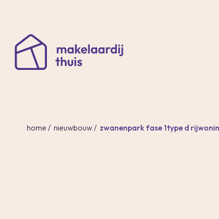
;
home
/
nieuwbouw
/
zwanenpark fase 1
type d rijwoni