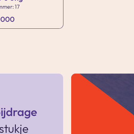
mer: 17
.000
ijdrage
stukje