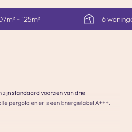
07m² - 125m²
6 woning
zijn standaard voorzien van drie
lle pergola en er is een Energielabel A+++.