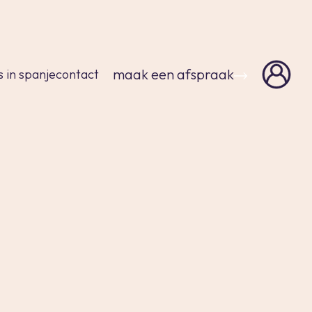
sluiten
maak een afspraak
s in spanje
contact