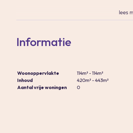
lees
m
Informatie
Woonoppervlakte
114m² - 114m²
Inhoud
420m² - 443m²
Aantal vrije woningen
0