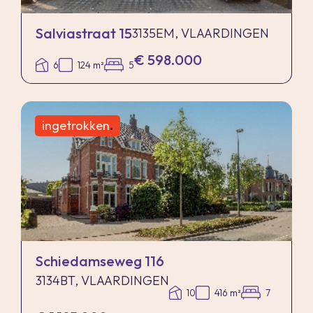
Salviastraat 15
3135EM, VLAARDINGEN
€ 598.000
6
124 m²
5
ingetrokken
.
Schiedamseweg 116
3134BT, VLAARDINGEN
10
416 m²
7