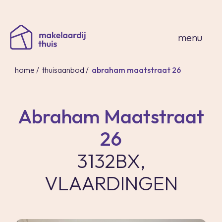
sluiten
menu
home
/
thuisaanbod
/
abraham maatstraat 26
Abraham Maatstraat
home
26
thuisaanbod
expertises
3132BX,
over ons
VLAARDINGEN
thuis in spanje
contact
inloggen