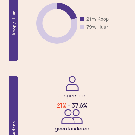
verschillen in meetuitkomsten niet volledig uit,
Koop / Huur
door bijvoorbeeld interpretatieverschillen,
afrondingen of beperkingen bij het uitvoeren
van de meting. Indien de exacte maten voor een
koper van cruciaal belang zijn, adviseren wij
deze zelf na te meten. De (kandidaat)koper(s)
zullen, indien gewenst, daartoe in de
gelegenheid gesteld worden op een passend
moment teneinde teleurstellingen en schade te
voorkomen. Ouderdomsclausule Bij woningen
eenpersoon
ouder dan 30 jaar zal er standaard in de
21%
- 37.6%
koopakte een ouderdomsclausule worden
opgenomen. Notariskeuze en kosten In principe
Huishoudens
ligt de notariskeuze bij de koper. Het doorhalen
geen kinderen