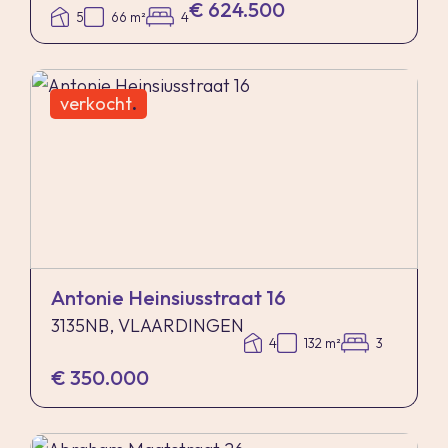
€ 624.500
5
66 m²
4
verkocht
.
Antonie Heinsiusstraat 16
3135NB, VLAARDINGEN
4
132 m²
3
€ 350.000