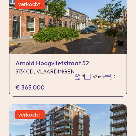
verkocht
.
Arnold Hoogvlietstraat 52
3134CD, VLAARDINGEN
3
62 m²
2
€ 365.000
verkocht
.