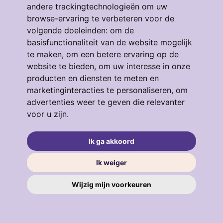
andere trackingtechnologieën om uw
browse-ervaring te verbeteren voor de
volgende doeleinden:
om de
basisfunctionaliteit van de website mogelijk
te maken
,
om een betere ervaring op de
Eendrachtstraat 64
website te bieden
,
om uw interesse in onze
3134GM, VLAARDINGEN
producten en diensten te meten en
4
53 m²
3
marketinginteracties te personaliseren
,
om
advertenties weer te geven die relevanter
€ 319.000
voor u zijn
.
Ik ga akkoord
verkocht
.
Ik weiger
Wijzig mijn voorkeuren