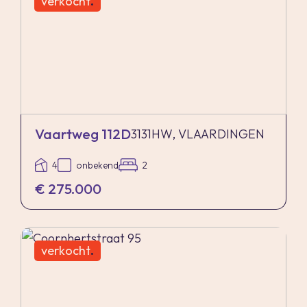
verkocht
.
Vaartweg 112D
3131HW, VLAARDINGEN
4
onbekend
2
€ 275.000
verkocht
.