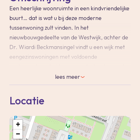
Een heerlijke woonruimte in een kindvriendelijke
buurt… dat is wat u bij deze moderne
tussenwoning zult vinden. In het
nieuwbouwgedeelte van de Westwijk, achter de
Dr. Wiardi Beckmansingel vindt u een wijk met
eengezinswoningen met voldoende
parkeergelegenheid en groenstroken tussen de
woningen waar kinderen heerlijk kunnen spelen.
lees
meer
Alle voorzieningen zijn in de buurt; scholen,
winkels, openbaar vervoer en zelfs het NS
Locatie
station. En de woning zelf? De ruimte in deze 2-
laagse woning zal u versteld doen staan! De
+
begane grond is voorzien van een plavuizen
−
vloer en een lamelparketvloer en de schuifpui