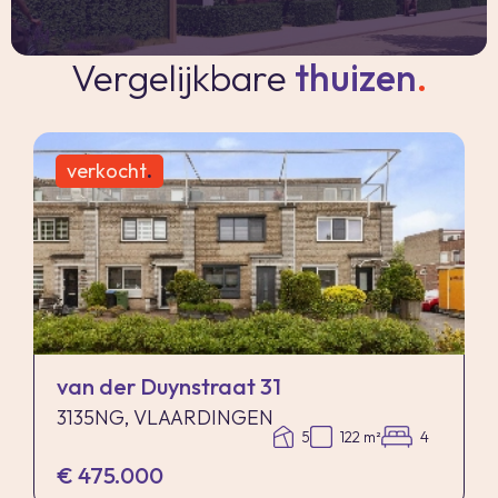
Vergelijkbare
thuizen
.
verkocht
.
van der Duynstraat 31
3135NG, VLAARDINGEN
5
122 m²
4
€ 475.000