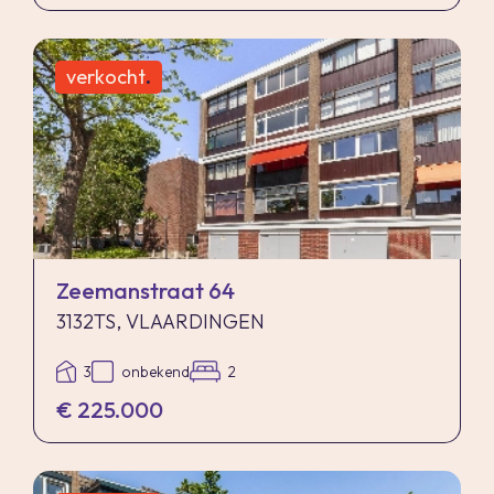
verkocht
.
Zeemanstraat 64
3132TS, VLAARDINGEN
3
onbekend
2
€ 225.000