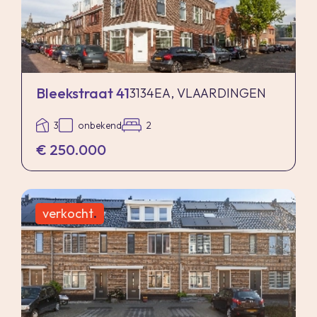
Bleekstraat 41
3134EA, VLAARDINGEN
3
onbekend
2
€ 250.000
verkocht
.