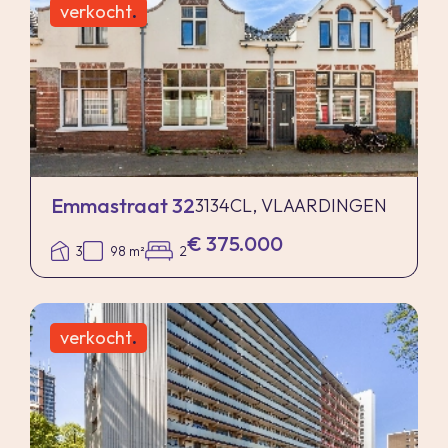
verkocht
.
Emmastraat 32
3134CL, VLAARDINGEN
€ 375.000
3
98 m²
2
verkocht
.