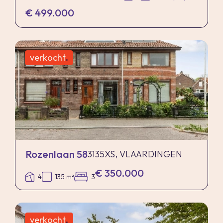
€ 499.000
verkocht
.
Rozenlaan 58
3135XS, VLAARDINGEN
€ 350.000
4
135 m²
3
verkocht
.