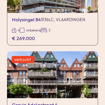
Holysingel 84
3136LC, VLAARDINGEN
4
onbekend
3
€ 269.000
verkocht
.
Gravin Adelastraat 4