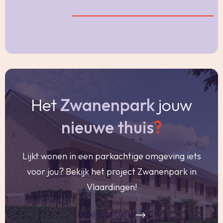
doorverwezen naar de gemeente Vlaardingen
omtrent de desbetreffende regelgeving.
Verkoper noch verkopend makelaar aanvaarden
geen enkele aansprakelijkheid voor geleden
schade wegens het niet juist naleven van deze
zelfbewoningsplicht. Gunning Verkoper behoudt
Het
Zwanenpark
jouw
zich uitdrukkelijk het recht voor het object te
gunnen aan de gegadigde van zijn keuze.
nieuwe thuis
?
Nadrukkelijk zij vermeld dat alle informatie in
deze brochure moet beschouwd worden als een
Lijkt wonen in een parkachtige omgeving iets
uitnodiging tot het doen van een bod of om in
voor jou? Bekijk het project Zwanenpark in
onderhandeling te treden. Er kunnen geen
Vlaardingen!
rechten worden ontleend aan deze informatie.
bekijk project