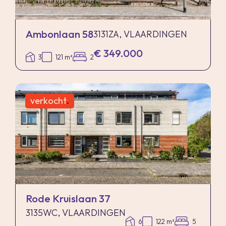
Ambonlaan 58
3131ZA, VLAARDINGEN
€ 349.000
3
121 m²
2
verkocht
.
Rode Kruislaan 37
3135WC, VLAARDINGEN
6
122 m²
5