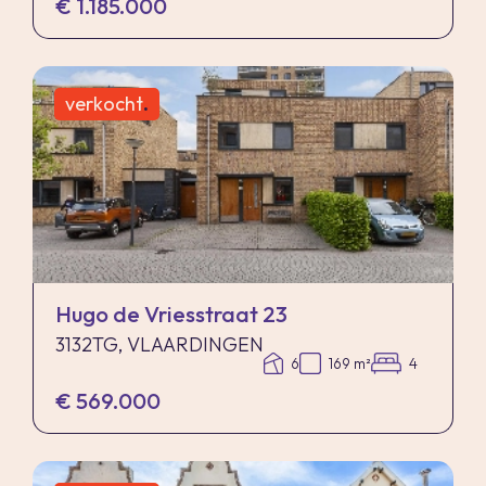
€ 1.185.000
verkocht
.
Hugo de Vriesstraat 23
3132TG, VLAARDINGEN
6
169 m²
4
€ 569.000