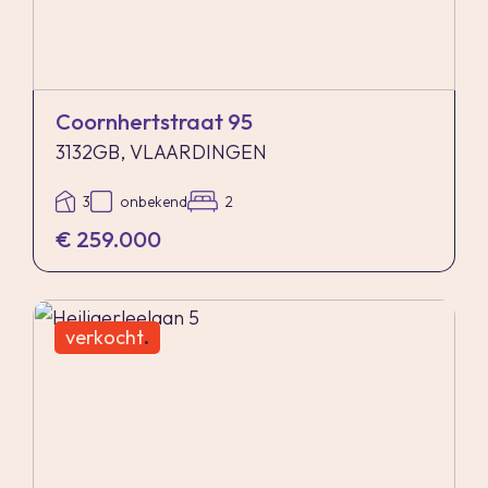
Coornhertstraat 95
3132GB, VLAARDINGEN
3
onbekend
2
€ 259.000
verkocht
.