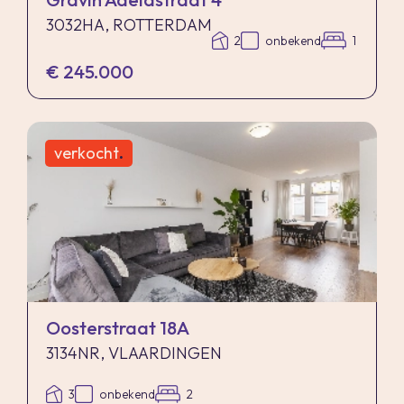
3032HA, ROTTERDAM
2
onbekend
1
€ 245.000
verkocht
.
Oosterstraat 18A
3134NR, VLAARDINGEN
3
onbekend
2