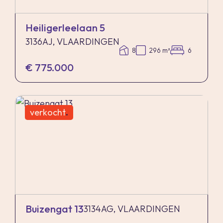
Heiligerleelaan 5
3136AJ, VLAARDINGEN
8
296 m²
6
€ 775.000
verkocht
.
Buizengat 13
3134AG, VLAARDINGEN