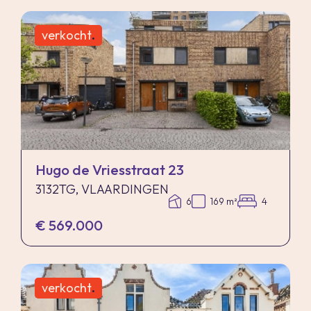
verkocht
.
Hugo de Vriesstraat 23
3132TG, VLAARDINGEN
6
169 m²
4
€ 569.000
verkocht
.