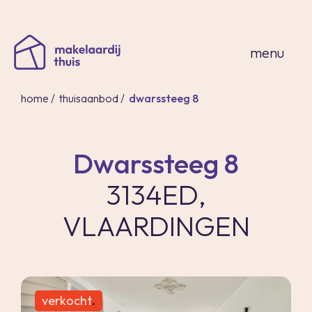
sluiten
menu
home
/
thuisaanbod
/
dwarssteeg 8
Dwarssteeg 8
home
3134ED,
thuisaanbod
expertises
VLAARDINGEN
over ons
thuis in spanje
contact
inloggen
verkocht
.