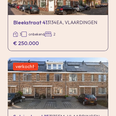
Bleekstraat 41
3134EA, VLAARDINGEN
3
onbekend
2
€ 250.000
verkocht
.