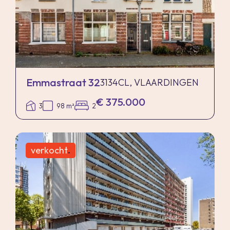
Emmastraat 32
3134CL, VLAARDINGEN
€ 375.000
3
98 m²
2
verkocht
.