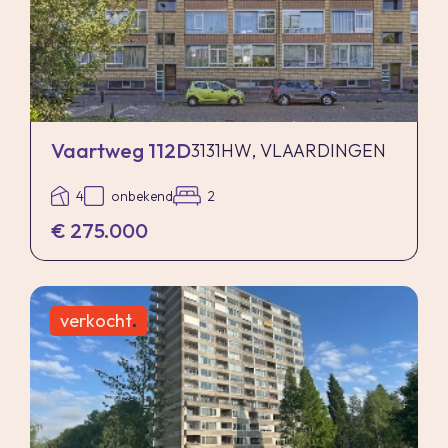
Vaartweg 112D
3131HW, VLAARDINGEN
4
onbekend
2
€ 275.000
verkocht
.