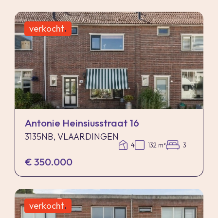
verkocht
.
Antonie Heinsiusstraat 16
3135NB, VLAARDINGEN
4
132 m²
3
€ 350.000
verkocht
.