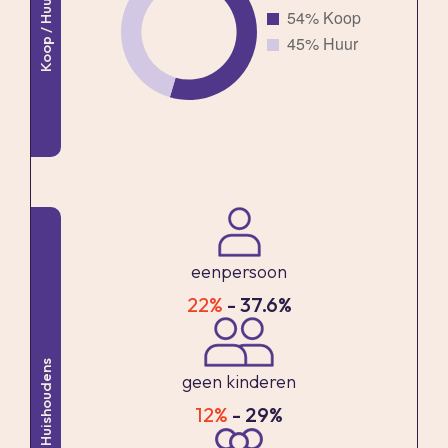
Koop / Huur
erfpachtgrond, jaarlijkse vaste lage canon van €
4,76
- Geheel voorzien van dubbele beglazing (m.u.v.
tuindeur)
- Verwarming en warm water middels c.v.
combiketel (Remeha Avanta 2010)
- Dakkapel voor en achter geplaatst in 2023.
Beide voorzien van HR++ beglazing
- Energielabel D, geldig tot 28-11-2035
eenpersoon
- Oplevering in overleg
22%
- 37.6%
Vraagprijs € 349.000,- k.k.
Huishoudens
geen kinderen
Woonoppervlakte
12%
- 29%
De Meetinstructie is gebaseerd op de