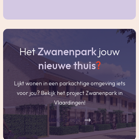
Ouderdomsclausule
Bij woningen ouder dan 30 jaar zal er standaard
in de koopakte een ouderdomsclausule worden
opgenomen.
Het
Zwanenpark
jouw
Notariskeuze en kosten
nieuwe thuis
?
In principe ligt de notariskeuze bij de koper. Het
doorhalen van de hypothecaire inschrijving in
Lijkt wonen in een parkachtige omgeving iets
het kadaster moet door de verkoper betaald
voor jou? Bekijk het project Zwanenpark in
worden. Zijn de kosten van één hypothecaire
Vlaardingen!
doorhaling hoger dan € 400,- inclusief BTW dan
wordt het meerdere bij de koper in rekening
bekijk project
gebracht.
Indien de koper een notaris kiest buiten een