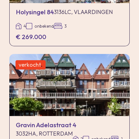
Holysingel 84
3136LC, VLAARDINGEN
4
onbekend
3
€ 269.000
verkocht
.
Gravin Adelastraat 4
3032HA, ROTTERDAM