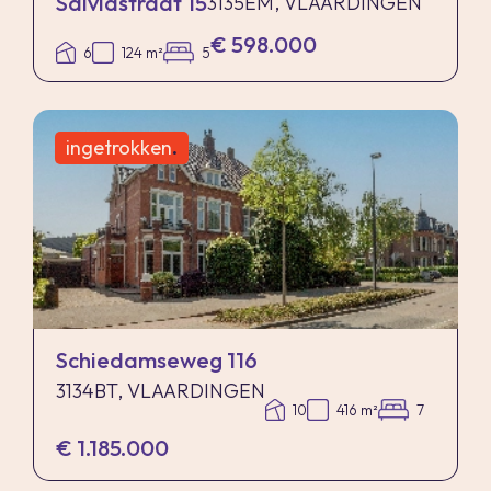
Salviastraat 15
3135EM, VLAARDINGEN
€ 598.000
6
124 m²
5
ingetrokken
.
Schiedamseweg 116
3134BT, VLAARDINGEN
10
416 m²
7
€ 1.185.000