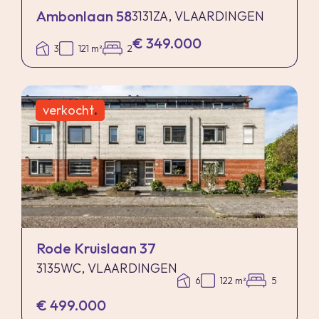
Ambonlaan 58
3131ZA, VLAARDINGEN
€ 349.000
3
121 m²
2
verkocht
.
Rode Kruislaan 37
3135WC, VLAARDINGEN
6
122 m²
5
€ 499.000