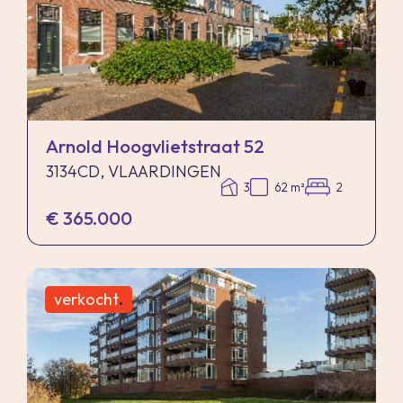
Arnold Hoogvlietstraat 52
3134CD, VLAARDINGEN
3
62 m²
2
€ 365.000
verkocht
.