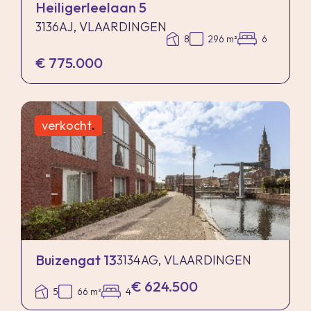
Heiligerleelaan 5
3136AJ, VLAARDINGEN
8
296 m²
6
€ 775.000
verkocht
.
Buizengat 13
3134AG, VLAARDINGEN
€ 624.500
5
66 m²
4