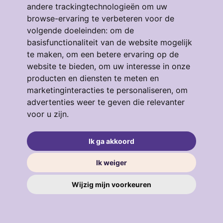
andere trackingtechnologieën om uw
browse-ervaring te verbeteren voor de
volgende doeleinden:
om de
Eendrachtstraat 64
basisfunctionaliteit van de website mogelijk
te maken
,
om een betere ervaring op de
3134GM, VLAARDINGEN
4
53 m²
3
website te bieden
,
om uw interesse in onze
producten en diensten te meten en
€ 319.000
marketinginteracties te personaliseren
,
om
advertenties weer te geven die relevanter
voor u zijn
.
verkocht
.
Ik ga akkoord
Ik weiger
Wijzig mijn voorkeuren