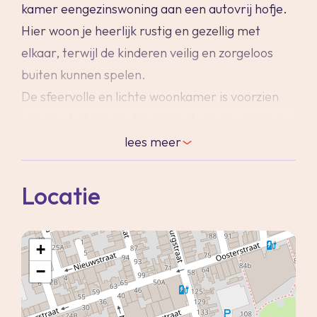
kamer eengezinswoning aan een autovrij hofje.
Hier woon je heerlijk rustig en gezellig met
elkaar, terwijl de kinderen veilig en zorgeloos
buiten kunnen spelen.
De sfeervolle en lichte woonkamer is voorzien
van een betonnen vloer met vloerverwarming
(als bijverwarming), wat zorgt voor extra
lees
meer
comfort en een warme uitstraling. Aan de
achterzijde van de woning bevindt zich de
Locatie
moderne keuken met diverse
inbouwapparatuur. Vanuit hier stap je zo de
+
knusse achtertuin in, waar een praktische
−
overkapping ruimte biedt voor het stallen van
fietsen.
Alle kozijnen (uitgevoerd in hout en kunststof)