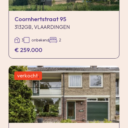
Coornhertstraat 95
3132GB, VLAARDINGEN
3
onbekend
2
€ 259.000
verkocht
.