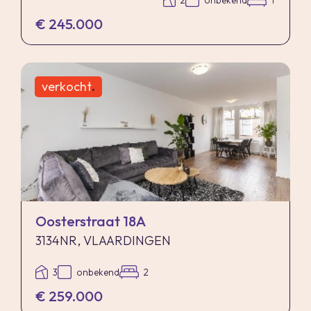
2
onbekend
1
€ 245.000
verkocht
.
Oosterstraat 18A
3134NR, VLAARDINGEN
3
onbekend
2
€ 259.000