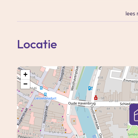
De verkoop van deze 15 unieke appartemente
lees
Schiedamseweg 12N betreft een appartement
woonoppervlak van 65m².
Locatie
De koopsom van dit appartement is € 325.00
Alle maten in de plattegrond zijn circa-ma
ontleend.
+
−
In het hart van Vlaardingen heeft het voo
een spectaculaire metamorfose ondergaan e
met 15 hoogwaardige appartementen die hele
Volledig geïsoleerd, gasloos, voorzien van vl
buitenruimte aan de achterzijde van ieder 