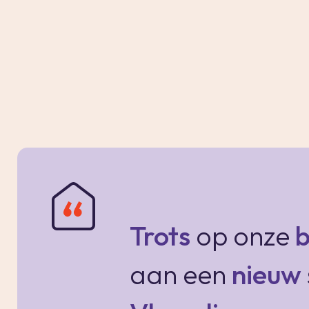
Bank 12: Volledig vernieuwd met behoud van 
Dit project gaat verder dan een standaard r
beton gestript en is voorzien van volledig nie
herkenbare, statige aanwezigheid in het stadsb
de hoogwaardige isolatiewaarden van nieuwb
De stad als je voortuin, de zon op je balkon
Trots
op onze
b
De locatie van Bank 12 is ongeëvenaard. Je
met alle gezelligheid van het centrum en de 
aan een
nieuw
Maar ook rust is hier gewaarborgd: elk van
achterzijde over een fijne buitenruimte aan d