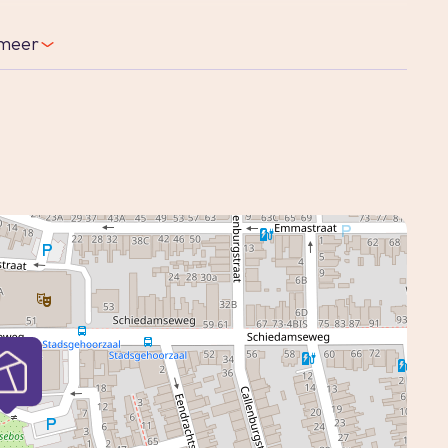
n is gestart.
meer
 gelegen op de 2e verdieping en telt een
0,- k.k.
ten en kunnen geen rechten aan worden
rmalige bankgebouw aan de Schiedamseweg
n is omgezet tot een exclusief wooncomplex
maal voldoen aan de eisen van deze tijd.
oerverwarming, een lift én er is een mooie
appartement.