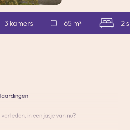
3 kamers
65 m²
2 
Vlaardingen
k verleden, in een jasje van nu?