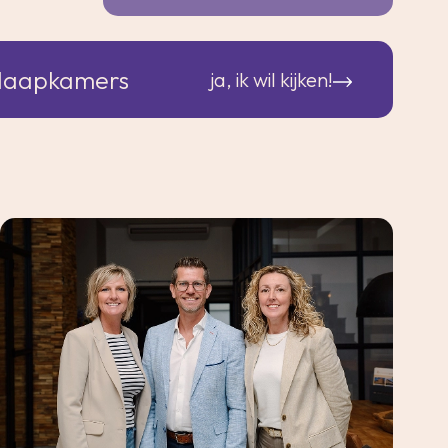
slaapkamers
ja, ik wil kijken!