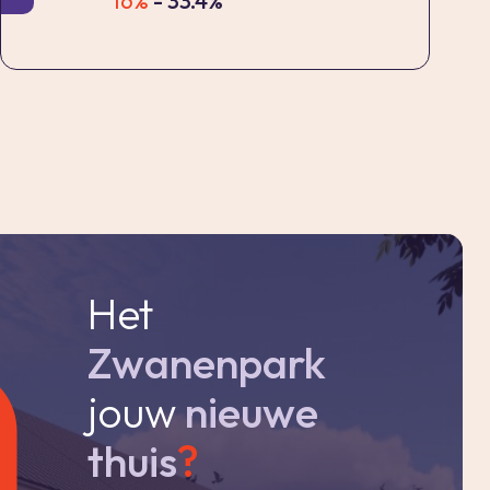
16%
- 33.4%
Het
Zwanenpark
jouw
nieuwe
thuis
?