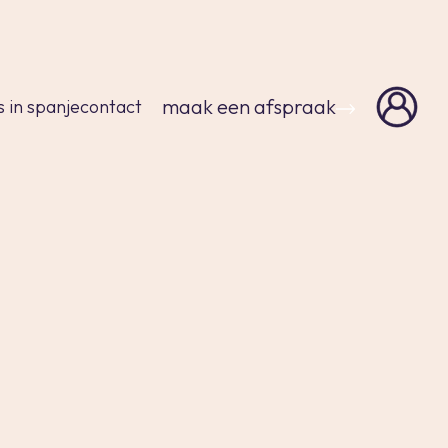
sluiten
maak een afspraak
s in spanje
contact