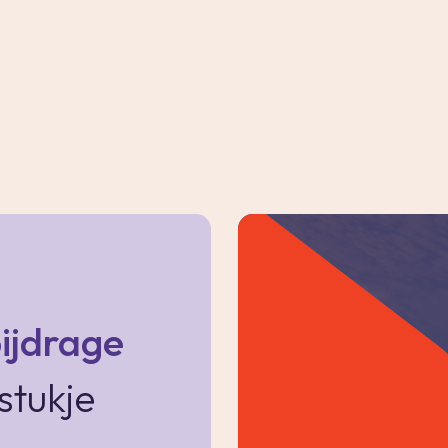
allure
enovatie. Het markante gebouw is tot op het
uwe schil. Hierdoor behoudt Bank 12 zijn
eeld, terwijl het de uitstraling, de frisheid en
ouw krijgt.
ijdrage
 woont direct tegenover de Stadsgehoorzaal,
terrassen op o.a. de Markt aan je voeten.
stukje
 de 15 appartementen beschikt aan de
e galerij; perfect gesitueerd op het zonnige