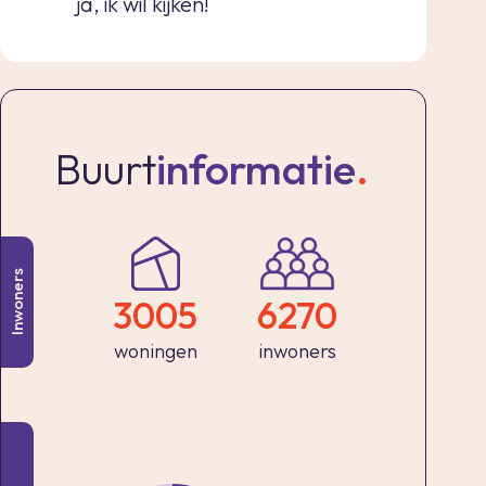
ja, ik wil kijken!
Buurt
informatie
.
Inwoners
3005
6270
woningen
inwoners