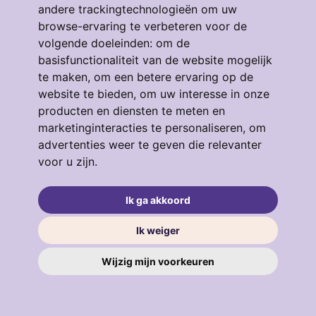
andere trackingtechnologieën om uw
browse-ervaring te verbeteren voor de
volgende doeleinden:
om de
Eendrachtstraat 64
basisfunctionaliteit van de website mogelijk
te maken
,
om een betere ervaring op de
3134GM, VLAARDINGEN
4
53 m²
3
website te bieden
,
om uw interesse in onze
producten en diensten te meten en
€ 319.000
marketinginteracties te personaliseren
,
om
advertenties weer te geven die relevanter
voor u zijn
.
verkocht
.
Ik ga akkoord
Ik weiger
Wijzig mijn voorkeuren