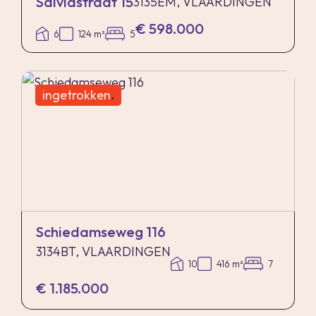
Salviastraat 15
3135EM, VLAARDINGEN
€ 598.000
6
124 m²
5
ingetrokken
.
Schiedamseweg 116
3134BT, VLAARDINGEN
10
416 m²
7
€ 1.185.000