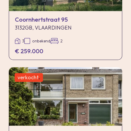
Coornhertstraat 95
3132GB, VLAARDINGEN
3
onbekend
2
€ 259.000
verkocht
.