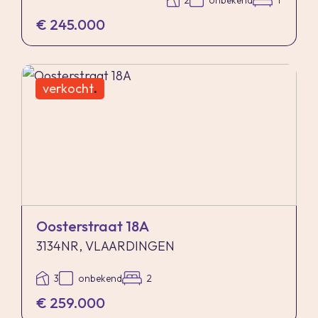
2
onbekend
1
€ 245.000
verkocht
.
Oosterstraat 18A
3134NR, VLAARDINGEN
3
onbekend
2
€ 259.000