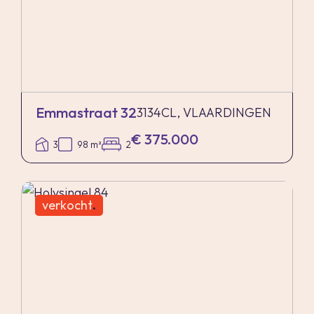
Emmastraat 32
3134CL, VLAARDINGEN
€ 375.000
3
98 m²
2
verkocht
.