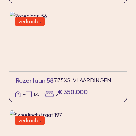
verkocht
.
Rozenlaan 58
3135XS, VLAARDINGEN
€ 350.000
4
135 m²
3
verkocht
.