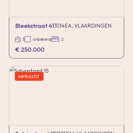
Bleekstraat 41
3134EA, VLAARDINGEN
3
onbekend
2
€ 250.000
verkocht
.