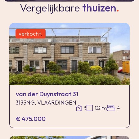
Vergelijkbare
thuizen
.
verkocht
.
van der Duynstraat 31
3135NG, VLAARDINGEN
5
122 m²
4
€ 475.000