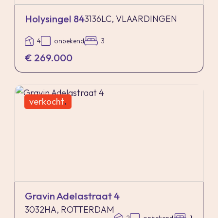
Holysingel 84
3136LC, VLAARDINGEN
4
onbekend
3
€ 269.000
verkocht
.
Gravin Adelastraat 4
3032HA, ROTTERDAM