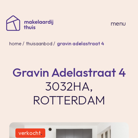
sluiten
menu
home
/
thuisaanbod
/
gravin adelastraat 4
Gravin Adelastraat 4
home
3032HA,
thuisaanbod
expertises
ROTTERDAM
over ons
thuis in spanje
contact
inloggen
verkocht
.