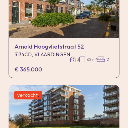
Arnold Hoogvlietstraat 52
3134CD, VLAARDINGEN
3
62 m²
2
€ 365.000
verkocht
.