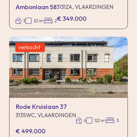
Ambonlaan 58
3131ZA, VLAARDINGEN
€ 349.000
3
121 m²
2
verkocht
.
Rode Kruislaan 37
3135WC, VLAARDINGEN
6
122 m²
5
€ 499.000