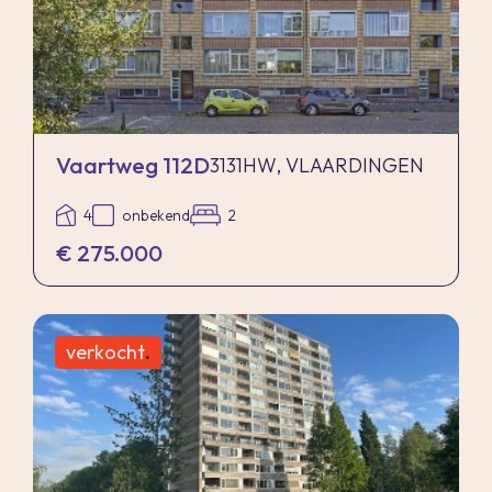
Vaartweg 112D
3131HW, VLAARDINGEN
4
onbekend
2
€ 275.000
verkocht
.