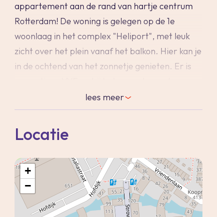
appartement aan de rand van hartje centrum
Rotterdam! De woning is gelegen op de 1e
woonlaag in het complex "Heliport", met leuk
zicht over het plein vanaf het balkon. Hier kan je
in de ochtend van het zonnetje genieten. Er is
een actieve VVE en bij het appartement
behoort een eigen berging. Wonen in Heliport
lees
meer
betekent rust, terwijl je letterlijk om de hoek alle
gezelligheid van wereldstad Rotterdam vindt! Dit
Locatie
appartement heeft de perfecte ligging. De
ligging is werkelijk ideaal: aan de rand van het
+
Centrum, zeer centraal maar toch heerlijk
−
rustig. In de directe omgeving is er een breed
aanbod op het gebied van trendy zaakjes en een
divers aanbod van food en specialiteiten. Op