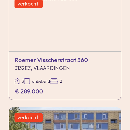
verkocht
.
Roemer Visscherstraat 360
3132EZ, VLAARDINGEN
3
onbekend
2
€ 289.000
verkocht
.