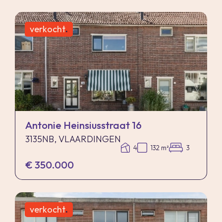
verkocht
.
Antonie Heinsiusstraat 16
3135NB, VLAARDINGEN
4
132 m²
3
€ 350.000
verkocht
.