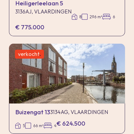
Heiligerleelaan 5
3136AJ, VLAARDINGEN
8
296 m²
6
€ 775.000
verkocht
.
Buizengat 13
3134AG, VLAARDINGEN
€ 624.500
5
66 m²
4