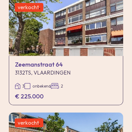
verkocht
.
Zeemanstraat 64
3132TS, VLAARDINGEN
3
onbekend
2
€ 225.000
verkocht
.