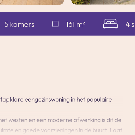
5 kamers
161 m²
4 
stapklare eengezinswoning in het populaire
 het westen en een moderne afwerking is dit de
ruimte en goede voorzieningen in de buurt. Laat