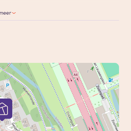
jne familiehuis!
meer
e 5- kamer eengezinswoning is gelegen op
 beschikt over een ruime voortuin met veel
sten.
olle en lichte woonkamer en een moderne
eerste verdieping bevinden zich drie ruime
 onder andere een ligbad, douchehoek,
 multifunctionele zolderkamer en volop
 en groene woonwijk, op korte afstand van het