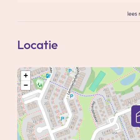
je verrassen door de ruimte en sfeer van dit fi
lees
Deze goed onderhouden en verrassende ruim
een royaal perceel van 161 m² eigen grond en
Locatie
privacy en een zonnige achtertuin op het we
De begane grond is voorzien van een sfeerv
keuken met diverse inbouwapparatuur. Op de 
+
slaapkamers en een moderne badkamer met
−
wastafel, vloerverwarming en tweede toilet.
De zolderverdieping beschikt over een ruime
bergruimte.
De woning is rustig gelegen in een gezellige