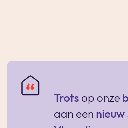
afmeting van ca. 3.60 x 2.27m.
De 3e slaapkamer (achterzijde) heeft een af
De moderne badkamer is smaakvol uitgevoer
vloertegels, een ligbad, een ruime doucheho
wastafel met een spiegelkast, een handdoekra
voorzien van vloerverwarming.
2e verdieping:
Trots
op onze
b
Ruime overloop met praktische opbergruimte 
de wasmachine en droger en de opstelling van
aan een
nieuw
De grote zolderkamer is voorzien van een d