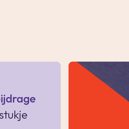
meting van ca. 3.59 x 3.45m.
d met grote witte wandtegels, zwarte
ek met glazen deur, een infraroodpaneel, een
diator en een zwevend toilet. De vloer is
ijdrage
achter de knieschotten, de aansluiting voor
 de c.v. combiketel (Intergas 2015).
stukje
akraam en biedt volop mogelijkheden: een