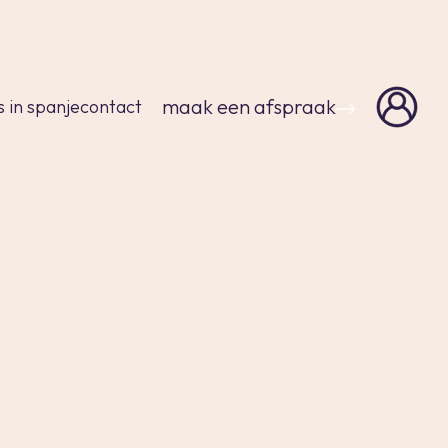
sluiten
maak een afspraak
s in spanje
contact