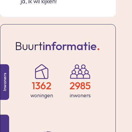
ja, ik wil kijken!
Buurt
informatie
.
Inwoners
1362
2985
woningen
inwoners