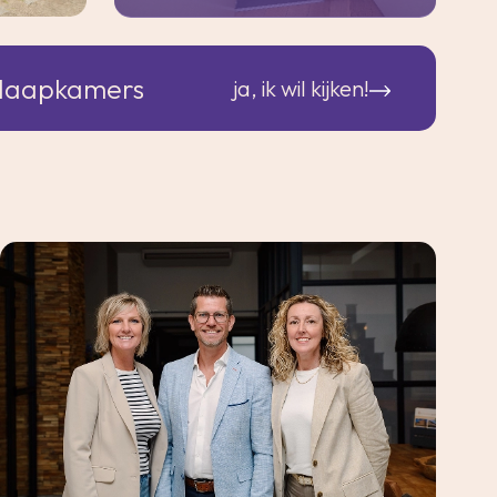
slaapkamers
ja, ik wil kijken!