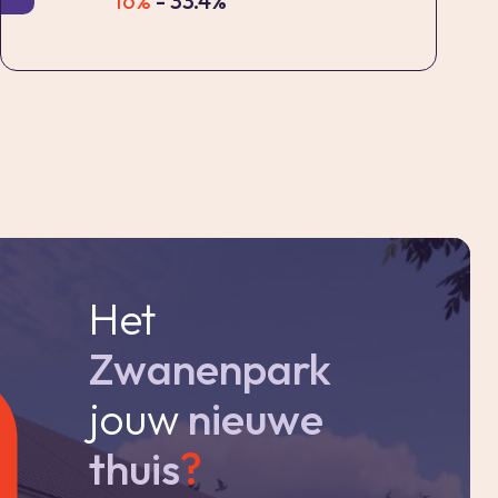
16%
- 33.4%
Het
Zwanenpark
jouw
nieuwe
thuis
?