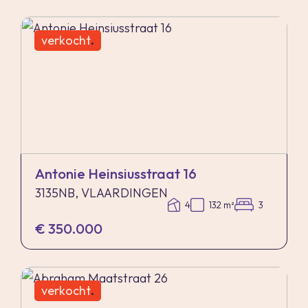
verkocht
.
Antonie Heinsiusstraat 16
3135NB, VLAARDINGEN
4
132 m²
3
€ 350.000
verkocht
.