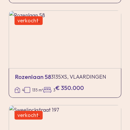
verkocht
.
Rozenlaan 58
3135XS, VLAARDINGEN
€ 350.000
4
135 m²
3
verkocht
.