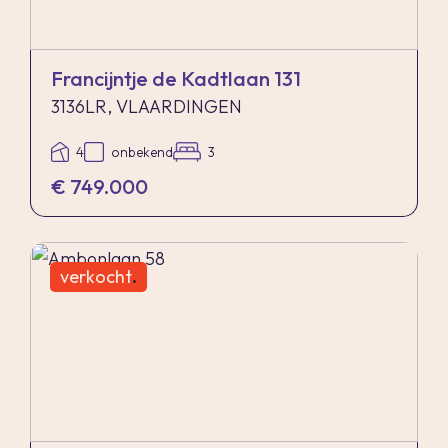
geen enkele aansprakelijkheid voor geleden
schade wegens het niet juist naleven van deze
zelfbewoningsplicht.
Francijntje de Kadtlaan 131
3136LR, VLAARDINGEN
Gunning
4
onbekend
3
Verkoper behoudt zich uitdrukkelijk het recht
€ 749.000
voor het object te gunnen aan de gegadigde van
zijn keuze.
verkocht
.
Nadrukkelijk zij vermeld dat alle informatie in
deze brochure moet beschouwd worden als een
uitnodiging tot het doen van een bod of om in
onderhandeling te treden. Er kunnen geen
rechten worden ontleend aan deze informatie.