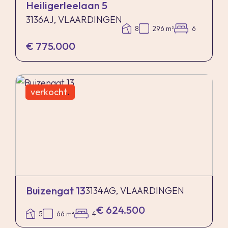
Heiligerleelaan 5
3136AJ, VLAARDINGEN
8
296 m²
6
€ 775.000
verkocht
.
Buizengat 13
3134AG, VLAARDINGEN
€ 624.500
5
66 m²
4