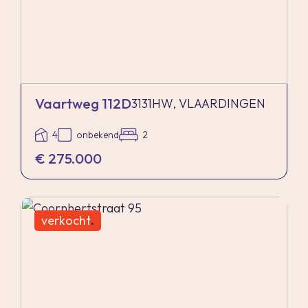
Vaartweg 112D
3131HW, VLAARDINGEN
4
onbekend
2
€ 275.000
verkocht
.