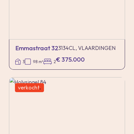
Emmastraat 32
3134CL, VLAARDINGEN
€ 375.000
3
98 m²
2
verkocht
.