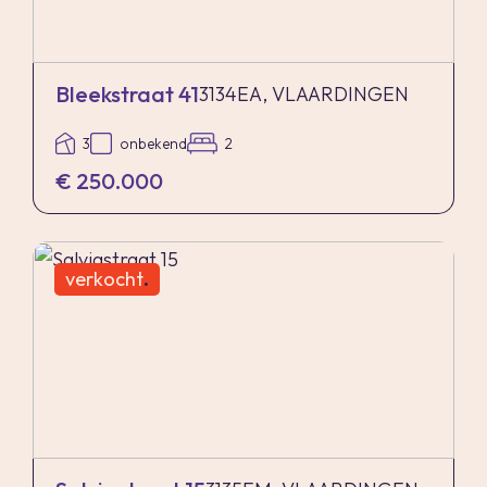
Bleekstraat 41
3134EA, VLAARDINGEN
3
onbekend
2
€ 250.000
verkocht
.