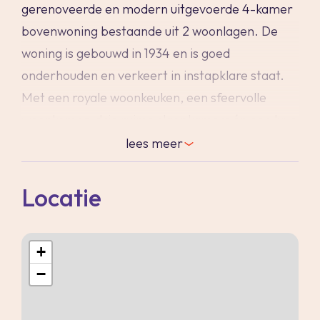
gerenoveerde en modern uitgevoerde 4-kamer
bovenwoning bestaande uit 2 woonlagen. De
woning is gebouwd in 1934 en is goed
onderhouden en verkeert in instapklare staat.
Met een royale woonkeuken, een sfeervolle
woonkamer, drie ruime slaapkamers én een luxe
badkamer biedt deze woning verrassend veel
lees
meer
ruimte en comfort.
De afwerking is strak en eigentijds: kunststof
Locatie
kozijnen met dubbele beglazing, een fraaie
houtlook laminaatvloer, gestucte wanden en
+
moderne binnendeuren zorgen voor een frisse
−
uitstraling. Dankzij de aanwezigheid van
airconditioning in de woonkamer en
ouderslaapkamer is het hier bovendien het hele