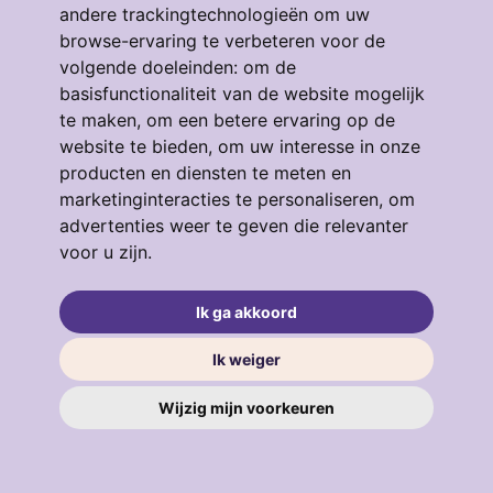
andere trackingtechnologieën om uw
browse-ervaring te verbeteren voor de
volgende doeleinden:
om de
Eendrachtstraat 64
basisfunctionaliteit van de website mogelijk
te maken
,
om een betere ervaring op de
3134GM, VLAARDINGEN
4
53 m²
3
website te bieden
,
om uw interesse in onze
producten en diensten te meten en
€ 319.000
marketinginteracties te personaliseren
,
om
advertenties weer te geven die relevanter
voor u zijn
.
verkocht
.
Ik ga akkoord
Ik weiger
Wijzig mijn voorkeuren