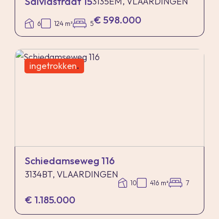
Salviastraat 15
3135EM, VLAARDINGEN
€ 598.000
6
124 m²
5
ingetrokken
.
Schiedamseweg 116
3134BT, VLAARDINGEN
10
416 m²
7
€ 1.185.000