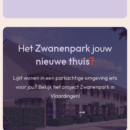
Remeha, januari 2026, eigendom);
-Energielabel D, geldig tot 27-10-2032 ;
-Actieve VVE met een maandelijkse bijdrage van
€ 100,=;
-Aan de achterzijde is een kleine berging in de
Het
Zwanenpark
jouw
steeg te vinden welke gerenoveerd moet
worden;
nieuwe thuis
?
-Oplevering in overleg, gewenst per 1 juni 2026.
Lijkt wonen in een parkachtige omgeving iets
Vraagprijs € 319.000,= k.k.
voor jou? Bekijk het project Zwanenpark in
Vlaardingen!
Woonoppervlakte
bekijk project
De Meetinstructie is gebaseerd op de
NEN2580. De Meetinstructie is bedoeld om een