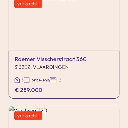
verkocht
.
Roemer Visscherstraat 360
3132EZ, VLAARDINGEN
3
onbekend
2
€ 289.000
verkocht
.