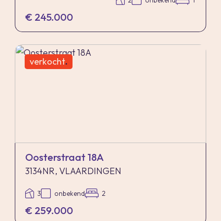
2
onbekend
1
€ 245.000
verkocht
.
Oosterstraat 18A
3134NR, VLAARDINGEN
3
onbekend
2
€ 259.000