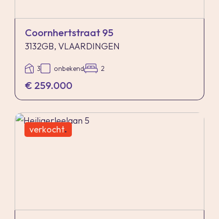
Coornhertstraat 95
3132GB, VLAARDINGEN
3
onbekend
2
€ 259.000
verkocht
.