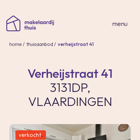
sluiten
menu
home
/
thuisaanbod
/
verheijstraat 41
Verheijstraat 41
home
3131DP,
thuisaanbod
expertises
VLAARDINGEN
over ons
thuis in spanje
contact
inloggen
verkocht
.