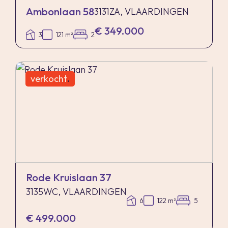
Ambonlaan 58
3131ZA, VLAARDINGEN
€ 349.000
3
121 m²
2
verkocht
.
Rode Kruislaan 37
3135WC, VLAARDINGEN
6
122 m²
5
€ 499.000