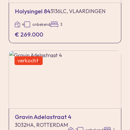
Holysingel 84
3136LC, VLAARDINGEN
4
onbekend
3
€ 269.000
verkocht
.
Gravin Adelastraat 4
3032HA, ROTTERDAM