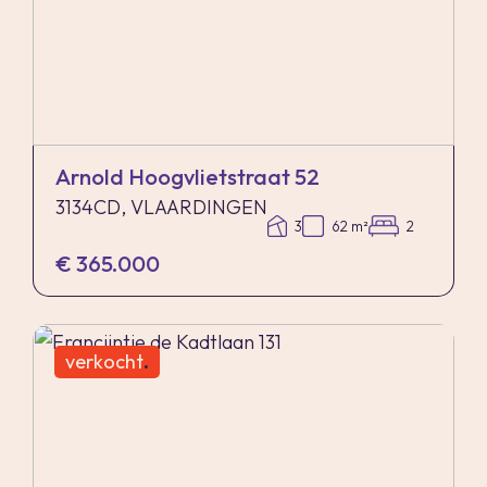
onroerende zaak dan zijn de eventuele kosten
die de notaris berekent voor een eventuele
verkoopvolmacht en legalisatie hiervan ten
behoeve van de verkoper voor rekening van de
koper.
Arnold Hoogvlietstraat 52
3134CD, VLAARDINGEN
3
62 m²
2
Zelfbewoningsplicht
€ 365.000
Koper is bekend met de zelfbewoningsplicht
welke vanaf 01-01-2023 binnen de gemeente
Vlaardingen van kracht is. De verkopend
verkocht
.
makelaar heeft koper doorverwezen naar de
gemeente Vlaardingen omtrent de
desbetreffende regelgeving.
Verkoper noch verkopend makelaar aanvaarden