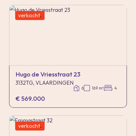
verkocht
.
Hugo de Vriesstraat 23
3132TG, VLAARDINGEN
6
169 m²
4
€ 569.000
verkocht
.