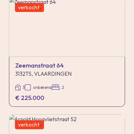
Grote overloop met aparte kamer voor de
verkocht
.
wasmachine- en drogeraansluiting. Hier vind je
ook de opstelplaats voor de CV- combiketel
(Intergas, 2020) en de omvormer voor de
zonnepanelen.
Op deze verdieping zijn nog eens 2 grote
slaapkamers gerealiseerd.
Zeemanstraat 64
3132TS, VLAARDINGEN
Slaapkamer IV ligt aan de voorzijde van de
woning en heeft een afmeting van ca. 5.40 x
3
onbekend
2
3.52m.
€ 225.000
Slaapkamer V is gelegen aan de achterzijde en
heeft met een afmeting van ca. 4.22 x 3.39m.
Hier is een deur naar de 3e buitenruimte van dit
verkocht
.
huis! Dit zeer ruime dakterras is ook weer