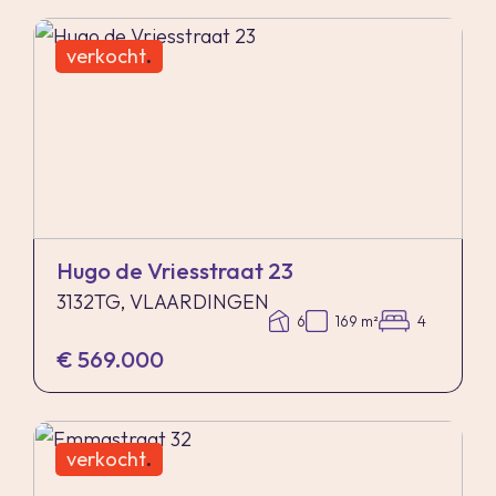
verkocht
.
Hugo de Vriesstraat 23
3132TG, VLAARDINGEN
6
169 m²
4
€ 569.000
verkocht
.