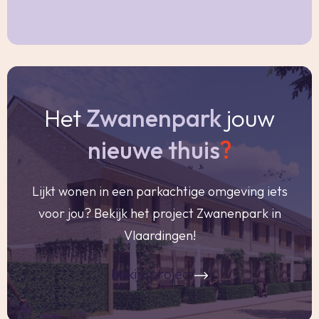
Royale overloop met een zijraam wat zorgt voor
mooi daglicht. Aparte toiletruimte op de
overloop met witte wand- en vloerbetegeling,
een duoblok en een fonteintje.
Het
Zwanenpark
jouw
Ruime slaapkamer I over de volle breedte van
de woning met een speels rond raam. Deze
nieuwe thuis
?
ouderslaapkamer heeft met een afmeting van.
5.40 x 4.00/2.53m een goede afmeting.
Lijkt wonen in een parkachtige omgeving iets
Slaapkamer II is gelegen aan de achterzijde en is
voor jou? Bekijk het project Zwanenpark in
ook ruim met een afmeting van ca. 5.34 x
Vlaardingen!
3.22m.
Slaapkamer III, gelegen aan de achterzijde,
bekijk project
heeft ook een leuk rond raam en is thans in
gebruik als werkkamer, de afmeting van deze