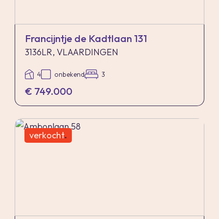
uitgevoerd;
- Het bitumen van het gehele dak is in 2020
vervangen;
Francijntje de Kadtlaan 131
- Verwarming en warm water middels CV-
3136LR, VLAARDINGEN
combiketel (Intergas, 2020);
4
onbekend
3
- Badkamer vernieuwd in 2020;
€ 749.000
- Keuken nieuw geplaatst in 2022;
- Uitgebreide elektrische installatie;
- Mogelijkheid tot het parkeren van 2 auto’s op
verkocht
.
eigen terrein. Oplaadpunt voor elektrische auto
aanwezig;
- Inpandige berging;
- Voor- en achterzijde van de woning voorzien
van een wateraansluiting;
- Energielabel A, geldig tot 16-09-2030;