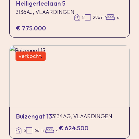
Heiligerleelaan 5
3136AJ, VLAARDINGEN
8
296 m²
6
€ 775.000
verkocht
.
Buizengat 13
3134AG, VLAARDINGEN
€ 624.500
5
66 m²
4