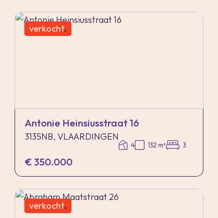
verkocht
.
Antonie Heinsiusstraat 16
3135NB, VLAARDINGEN
4
132 m²
3
€ 350.000
verkocht
.