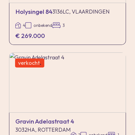
Holysingel 84
3136LC, VLAARDINGEN
4
onbekend
3
€ 269.000
verkocht
.
Gravin Adelastraat 4
3032HA, ROTTERDAM