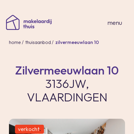
sluiten
menu
home
/
thuisaanbod
/
zilvermeeuwlaan 10
Zilvermeeuwlaan 10
home
3136JW,
thuisaanbod
expertises
VLAARDINGEN
over ons
thuis in spanje
contact
inloggen
verkocht
.