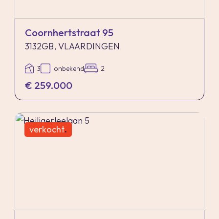
Coornhertstraat 95
3132GB, VLAARDINGEN
3
onbekend
2
€ 259.000
verkocht
.