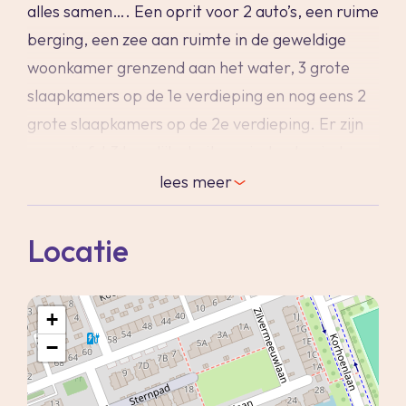
alles samen…. Een oprit voor 2 auto’s, een ruime
berging, een zee aan ruimte in de geweldige
woonkamer grenzend aan het water, 3 grote
slaapkamers op de 1e verdieping en nog eens 2
grote slaapkamers op de 2e verdieping. Er zijn
maar liefst 3 heerlijke buitenruimtes te vinden
bij dit fijne huis. Of je houdt van ruimte of woont
lees
meer
met een groot gezin; het kan hier allemaal!
Locatie
Deze woning is gelegen op 169m² eigen grond in
een rustige straat met directe ligging aan het
+
water. Aan de voorzijde is een brede straat met
−
voldoende algemene parkeerplekken en op je
eigen oprit is er ook nog een plaats voor 2
auto's. Er is hier ook een eigen oplaadpunt