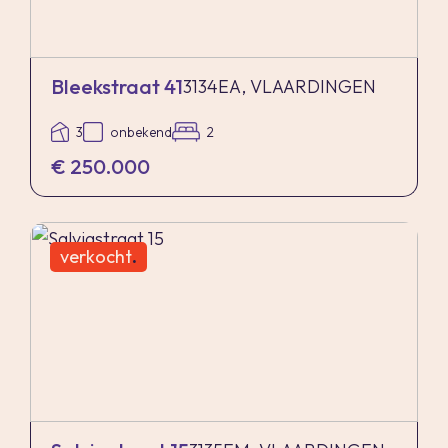
Nadrukkelijk zij vermeld dat alle informatie in
deze brochure moet beschouwd worden als een
uitnodiging tot het doen van een bod of om in
Bleekstraat 41
3134EA, VLAARDINGEN
onderhandeling te treden. Er kunnen geen
3
onbekend
2
rechten worden ontleend aan deze informatie.
€ 250.000
verkocht
.