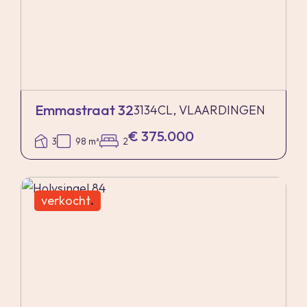
Emmastraat 32
3134CL, VLAARDINGEN
€ 375.000
3
98 m²
2
verkocht
.