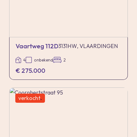
Vaartweg 112D
3131HW, VLAARDINGEN
4
onbekend
2
€ 275.000
verkocht
.