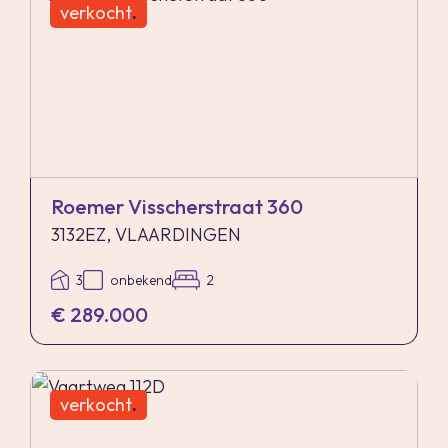
verkocht
.
Roemer Visscherstraat 360
3132EZ, VLAARDINGEN
3
onbekend
2
€ 289.000
verkocht
.