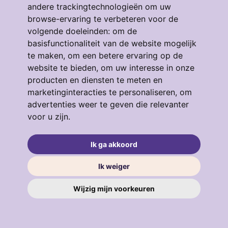
andere trackingtechnologieën om uw
browse-ervaring te verbeteren voor de
volgende doeleinden:
om de
Eendrachtstraat 64
basisfunctionaliteit van de website mogelijk
te maken
,
om een betere ervaring op de
3134GM, VLAARDINGEN
4
53 m²
3
website te bieden
,
om uw interesse in onze
producten en diensten te meten en
€ 319.000
marketinginteracties te personaliseren
,
om
advertenties weer te geven die relevanter
voor u zijn
.
verkocht
.
Ik ga akkoord
Ik weiger
Wijzig mijn voorkeuren