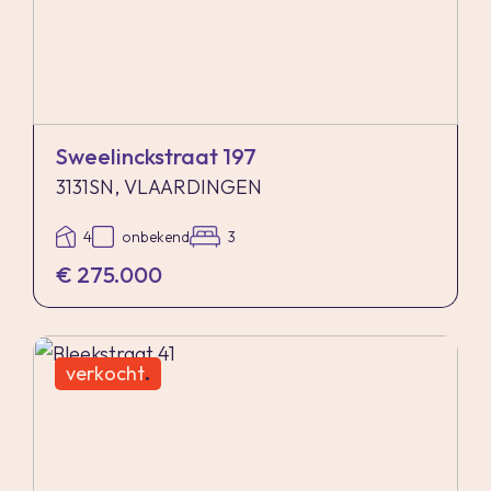
welke vanaf 01-01-2023 binnen de gemeente
Vlaardingen van kracht is. De verkopend
makelaar heeft koper doorverwezen naar de
gemeente Vlaardingen omtrent de
desbetreffende regelgeving.
Sweelinckstraat 197
Verkoper noch verkopend makelaar aanvaarden
3131SN, VLAARDINGEN
geen enkele aansprakelijkheid voor geleden
4
onbekend
3
schade wegens het niet juist naleven van deze
€ 275.000
zelfbewoningsplicht.
Gunning
verkocht
.
Verkoper behoudt zich uitdrukkelijk het recht
voor het object te gunnen aan de gegadigde van
zijn keuze.