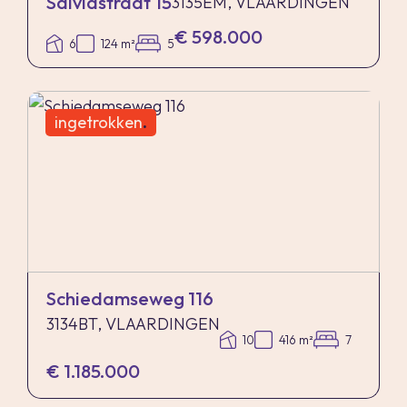
Salviastraat 15
3135EM, VLAARDINGEN
€ 598.000
6
124 m²
5
ingetrokken
.
Schiedamseweg 116
3134BT, VLAARDINGEN
10
416 m²
7
€ 1.185.000