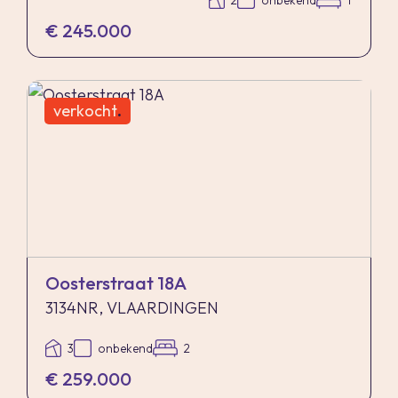
2
onbekend
1
€ 245.000
verkocht
.
Oosterstraat 18A
3134NR, VLAARDINGEN
3
onbekend
2
€ 259.000