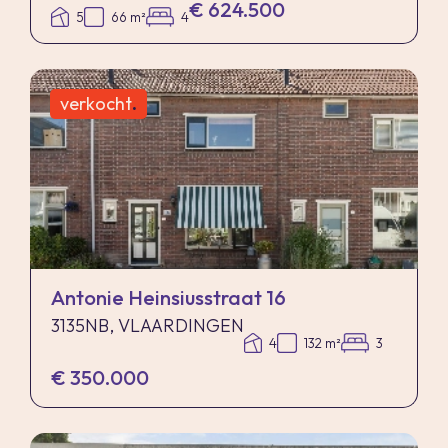
€ 624.500
5
66 m²
4
verkocht
.
Antonie Heinsiusstraat 16
3135NB, VLAARDINGEN
4
132 m²
3
€ 350.000