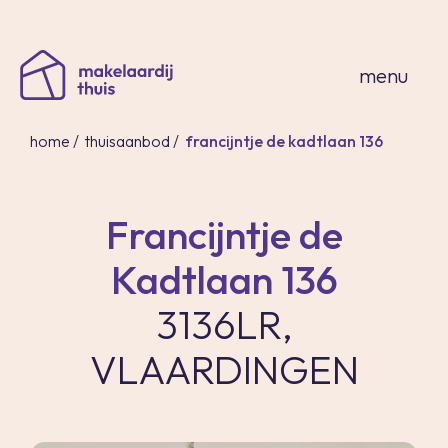
sluiten
menu
home
/
thuisaanbod
/
francijntje de kadtlaan 136
Francijntje de
home
Kadtlaan 136
thuisaanbod
expertises
3136LR,
over ons
VLAARDINGEN
thuis in spanje
contact
inloggen