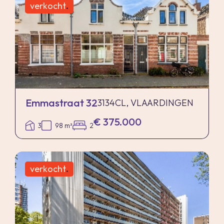
verkocht
.
Emmastraat 32
3134CL, VLAARDINGEN
€ 375.000
3
98 m²
2
verkocht
.