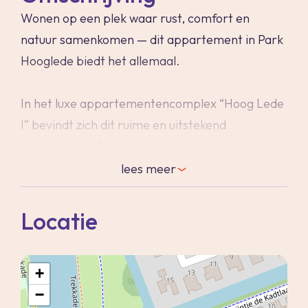
Wonen op een plek waar rust, comfort en
natuur samenkomen — dit appartement in Park
Hooglede biedt het allemaal.
In het luxe appartementencomplex “Hoog Lede
I” bevindt zich dit ruime en uitstekend
onderhouden 3-kamer (voorheen 4-kamer)
appartement op de 3e verdieping. Een heerlijke
lees
meer
woonplek voor wie zorgeloos wil wonen, met alle
gemakken binnen handbereik én de natuur
Locatie
vlakbij.
+
Bij binnenkomst valt direct de ruimte en het licht
−
op. De royale vertrekken en de grote