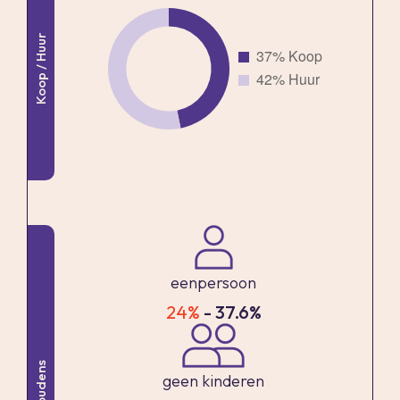
en prettige woonomgeving.
Koop / Huur
Bij binnenkomst in het appartement komt u in
een ruime hal met een royale garderobekast
met schuifdeuren, de meterkast en een modern,
wit/antraciet betegeld toilet met zwevend
closet en fonteintje.
De eerste slaapkamer is gelegen aan de
balkonzijde en biedt een fijne, rustige plek. De
tweede slaapkamer bevindt zich eveneens aan
eenpersoon
de achterzijde en kijkt prachtig uit over de
24%
- 37.6%
Vlaardingse Vaart. Deze kamer is bovendien
voorzien van een grote schuifkastenwand, wat
Huishoudens
zorgt voor veel praktische bergruimte.
geen kinderen