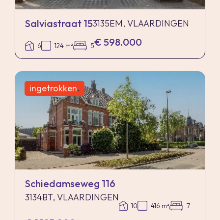
rechten worden ontleend aan deze informatie.
Salviastraat 15
3135EM, VLAARDINGEN
€ 598.000
6
124 m²
5
ingetrokken
.
Schiedamseweg 116
3134BT, VLAARDINGEN
10
416 m²
7