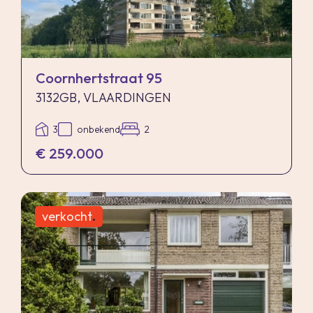
Coornhertstraat 95
3132GB, VLAARDINGEN
3
onbekend
2
€ 259.000
verkocht
.