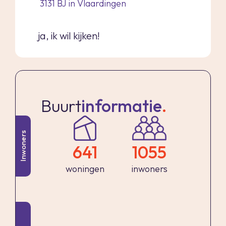
Dan is dit appartement absoluut een
3131 BJ in Vlaardingen
bezichtiging waard.
ja, ik wil kijken!
Indeling:
U betreedt het gebouw via de verzorgde
centrale entreehal, waar zich ook de lift bevindt.
Buurt
informatie
.
Deze entree is bovendien rechtstreeks
bereikbaar vanuit de parkeergarage —
Inwoners
comfortabel en praktisch, zeker bij minder goed
641
1055
weer.
woningen
inwoners
Via de lift of het trappenhuis bereikt u de 3e
verdieping. Op deze etage bevinden zich slechts
vier appartementen, wat zorgt voor een rustige