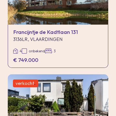
- Verwarming en warm water door middel van
duurzaam WKO-systeem (vloerverwarming en
koeling);
- Actieve VVE met een maandelijkse bijdrage
Francijntje de Kadtlaan 131
van € 265,- inclusief parkeerplaats;
3136LR, VLAARDINGEN
- Energielabel A++, geldig tot 01-05-2036;
4
onbekend
3
- In verband met verkoop door erfgenamen zal
€ 749.000
een niet-bewoners- en een as-is-where-is
clausule worden opgenomen in de koopakte;
- Oplevering in overleg;
verkocht
.
Vraagprijs € 795.000,- k.k.
Woonoppervlakte