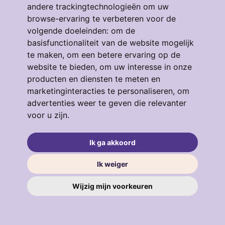
andere trackingtechnologieën om uw
browse-ervaring te verbeteren voor de
volgende doeleinden:
om de
basisfunctionaliteit van de website mogelijk
te maken
,
om een betere ervaring op de
Eendrachtstraat 64
website te bieden
,
om uw interesse in onze
3134GM, VLAARDINGEN
producten en diensten te meten en
4
53 m²
3
marketinginteracties te personaliseren
,
om
advertenties weer te geven die relevanter
€ 319.000
voor u zijn
.
Ik ga akkoord
verkocht
.
Ik weiger
Wijzig mijn voorkeuren