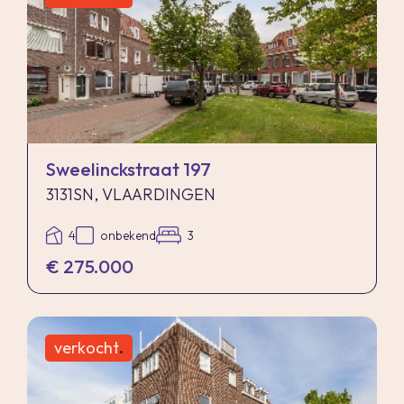
Indien de koper een notaris kiest buiten een
straal van 20 kilometer van de verkochte
onroerende zaak dan zijn de eventuele kosten
die de notaris berekent voor een eventuele
verkoopvolmacht en legalisatie hiervan ten
behoeve van de verkoper voor rekening van de
Sweelinckstraat 197
koper.
3131SN, VLAARDINGEN
4
onbekend
3
Zelfbewoningsplicht
€ 275.000
Koper is bekend met de zelfbewoningsplicht
welke vanaf 01-01-2023 binnen de gemeente
Vlaardingen van kracht is. De verkopend
verkocht
.
makelaar heeft koper doorverwezen naar de
gemeente Schiedam omtrent de