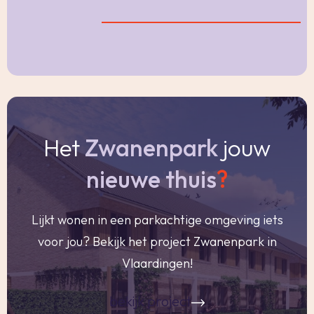
en is een heerlijke plek voor een zitje, waar u in
alle rust kunt genieten van het uitzicht. Op
warme dagen zorgt de zonwering binnen voor
een aangenaam binnenklimaat.
Vanuit de woonkamer stapt u zo het ruime
Het
Zwanenpark
jouw
terras op, gelegen op het westen. Hier kunt u in
alle rust genieten van de middag- en avondzon
nieuwe thuis
?
— een perfecte plek om de dag ontspannen af
te sluiten. Hier vindt u verder een zonnescherm,
Lijkt wonen in een parkachtige omgeving iets
een plissé- hordeur en het kunstgras geeft een
voor jou? Bekijk het project Zwanenpark in
verzorgde uitstraling.
Vlaardingen!
In de woonkamer bevindt zich de open keuken,
bekijk project