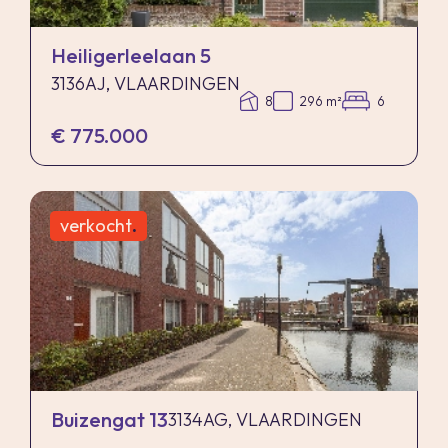
Heiligerleelaan 5
3136AJ, VLAARDINGEN
8
296 m²
6
€ 775.000
verkocht
.
Buizengat 13
3134AG, VLAARDINGEN