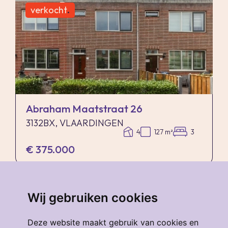
verkocht
.
Abraham Maatstraat 26
3132BX, VLAARDINGEN
4
127 m²
3
€ 375.000
verkocht
.
Wij gebruiken cookies
Deze website maakt gebruik van cookies en