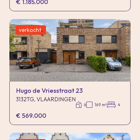
€ 1.185.000
verkocht
.
Hugo de Vriesstraat 23
3132TG, VLAARDINGEN
6
169 m²
4
€ 569.000