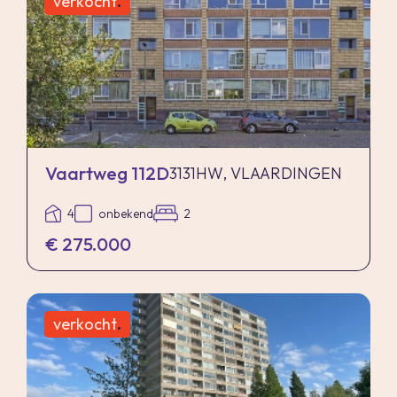
verkocht
.
Vaartweg 112D
3131HW, VLAARDINGEN
4
onbekend
2
€ 275.000
verkocht
.