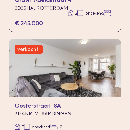
3032HA, ROTTERDAM
2
onbekend
1
€ 245.000
verkocht
.
Oosterstraat 18A
3134NR, VLAARDINGEN
3
onbekend
2