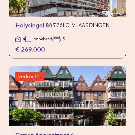
Holysingel 84
3136LC, VLAARDINGEN
4
onbekend
3
€ 269.000
verkocht
.
Gravin Adelastraat 4