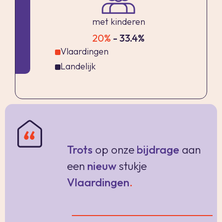
- Woonoppervlakte ca. 102,7 m², gemeten
met kinderen
volgens NEN2580 norm
20%
- 33.4%
- Inhoud ca. 346,81 m³
Vlaardingen
- Bouwjaar 1986
Landelijk
- Gelegen op 107 m² eigen grond
- Geheel voorzien van kunststof kozijnen met
dubbele beglazing
- Verwarming en warm water middels c.v.
combiketel (Intergas CW4 juni 2024)
Trots
op onze
bijdrage
aan
- Zonwering op de begane grond
- Rolluik bij de keukendeur en slaapkamer op de
een
nieuw
stukje
1e verdieping (achterzijde)
Vlaardingen
.
- Kruipruimte isolatie
- In 2024 zijn de dakgoten vernieuwd