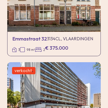
Emmastraat 32
3134CL, VLAARDINGEN
€ 375.000
3
98 m²
2
verkocht
.