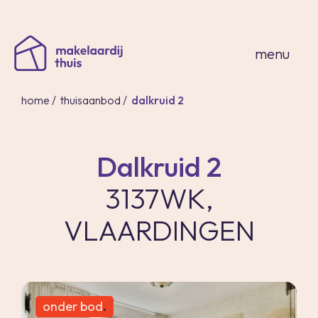
sluiten
menu
home
/
thuisaanbod
/
dalkruid 2
Dalkruid 2
home
3137WK,
thuisaanbod
expertises
VLAARDINGEN
over ons
thuis in spanje
contact
inloggen
onder bod
.