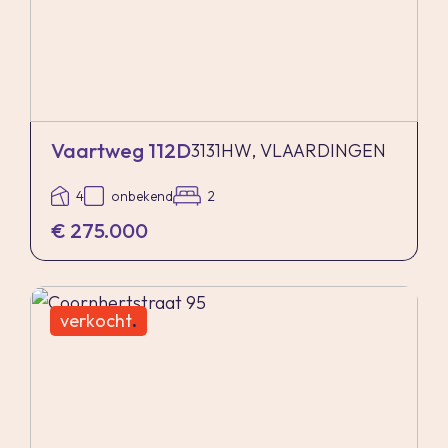
Vaartweg 112D
3131HW, VLAARDINGEN
4
onbekend
2
€ 275.000
verkocht
.