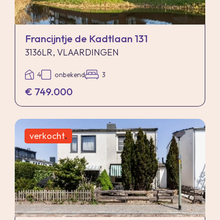
voor het object te gunnen aan de gegadigde van
zijn keuze.
Francijntje de Kadtlaan 131
Nadrukkelijk zij vermeld dat alle informatie in
3136LR, VLAARDINGEN
deze brochure moet beschouwd worden als een
4
onbekend
3
uitnodiging tot het doen van een bod of om in
€ 749.000
onderhandeling te treden. Er kunnen geen
rechten worden ontleend aan deze informatie.
verkocht
.