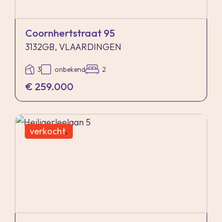
Coornhertstraat 95
3132GB, VLAARDINGEN
3
onbekend
2
€ 259.000
verkocht
.