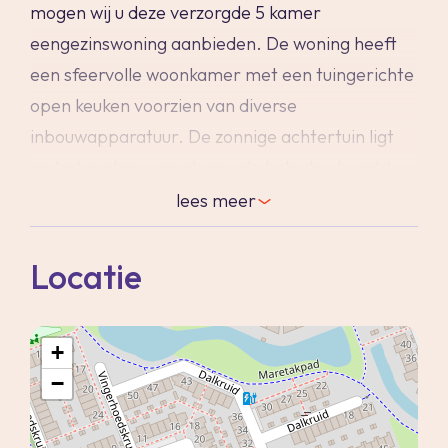
mogen wij u deze verzorgde 5 kamer
eengezinswoning aanbieden. De woning heeft
een sfeervolle woonkamer met een tuingerichte
open keuken voorzien van diverse
inbouwapparatuur. De zonnige achtertuin ligt
op het zuiden, waardoor u de hele dag heerlijk
van het zonnetje kunt genieten. Daarnaast
lees
meer
beschikt de tuin over zonwering en een houten
berging met elektra.
Locatie
Op de eerste verdieping bevinden zich drie fijne
slaapkamers en een nette badkamer met een
+
ruime douchehoek, een zwevend toilet en een
−
wastafelmeubel.
De zolderverdieping is voorzien van een
dakkapel en een dakraam en is praktisch