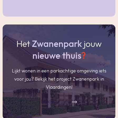
- Oplevering 8 weken na oplevering van de door
verkopers gekochte nieuwbouwwoning, doch
uiterlijk 1 maart 2027
Vraagprijs € 459.000,- k.k.
Het
Zwanenpark
jouw
Woonoppervlakte
nieuwe thuis
?
De Meetinstructie is gebaseerd op de
NEN2580. De Meetinstructie is bedoeld om een
Lijkt wonen in een parkachtige omgeving iets
meer eenduidige manier van meten toe te
voor jou? Bekijk het project Zwanenpark in
passen voor het geven van een indicatie van de
Vlaardingen!
gebruiksoppervlakte. De Meetinstructie sluit
verschillen in meetuitkomsten niet volledig uit,
bekijk project
door bijvoorbeeld interpretatieverschillen,
afrondingen of beperkingen bij het uitvoeren