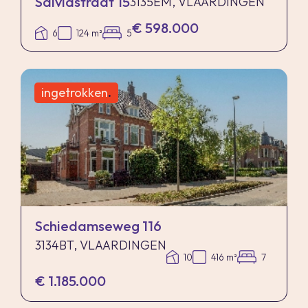
Salviastraat 15
3135EM, VLAARDINGEN
€ 598.000
6
124 m²
5
ingetrokken
.
Schiedamseweg 116
3134BT, VLAARDINGEN
10
416 m²
7
€ 1.185.000