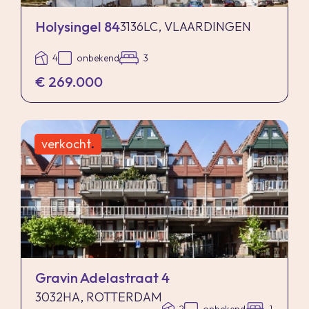
Holysingel 84
3136LC, VLAARDINGEN
4
onbekend
3
€ 269.000
verkocht
.
Gravin Adelastraat 4
3032HA, ROTTERDAM