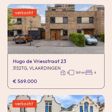
verkocht
.
Hugo de Vriesstraat 23
3132TG, VLAARDINGEN
6
169 m²
4
€ 569.000
verkocht
.