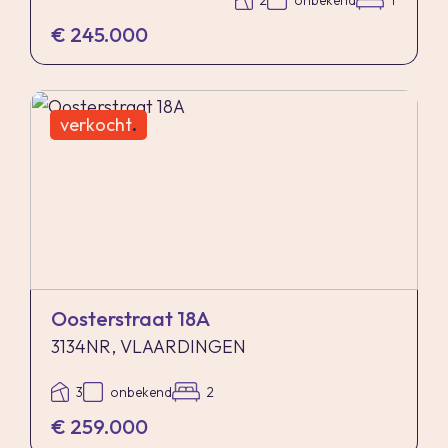
2
onbekend
1
€ 245.000
verkocht
.
Oosterstraat 18A
3134NR, VLAARDINGEN
3
onbekend
2
€ 259.000