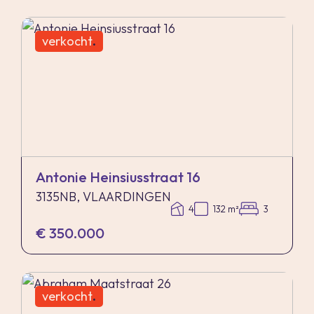
verkocht
.
Antonie Heinsiusstraat 16
3135NB, VLAARDINGEN
4
132 m²
3
€ 350.000
verkocht
.