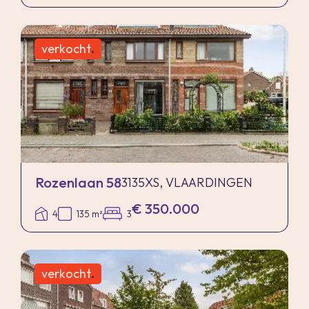
verkocht
.
Rozenlaan 58
3135XS, VLAARDINGEN
€ 350.000
4
135 m²
3
verkocht
.