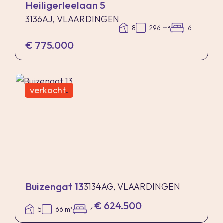
Heiligerleelaan 5
3136AJ, VLAARDINGEN
8
296 m²
6
€ 775.000
verkocht
.
Buizengat 13
3134AG, VLAARDINGEN
€ 624.500
5
66 m²
4