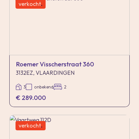
verkocht
.
Roemer Visscherstraat 360
3132EZ, VLAARDINGEN
3
onbekend
2
€ 289.000
verkocht
.