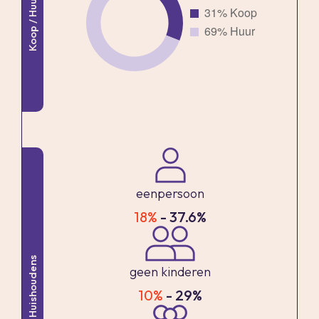
Koop / Huur
betegeling, een ruime douchehoek met een
glazen wand, een zwevend toilet, een
wasmachine aansluiting en een wastafelmeubel
met volop opbergruimte.
2e verdieping:
De zolderverdieping is ruim dankzij een grote
dakkapel aan de achterzijde en een dakraam
aan de voorzijde. Door middels van praktische
eenpersoon
kasten is hier een verdeling gemaakt in twee
18%
- 37.6%
functionele ruimtes. Op de overloop bevindt
zich de opstelling van de c.v. combiketel
Huishoudens
(Intergas).
geen kinderen
10%
- 29%
Bijzonderheden: