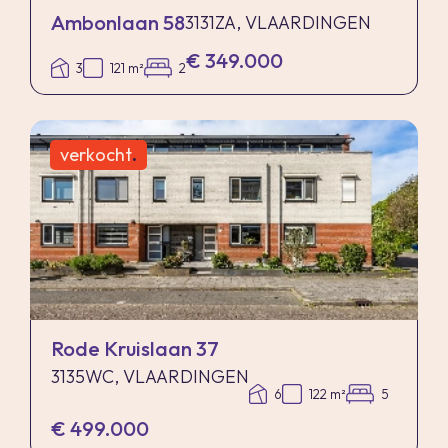
Ambonlaan 58
3131ZA, VLAARDINGEN
€ 349.000
3
121 m²
2
verkocht
.
Rode Kruislaan 37
3135WC, VLAARDINGEN
6
122 m²
5
€ 499.000