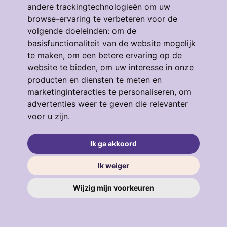
andere trackingtechnologieën om uw
browse-ervaring te verbeteren voor de
volgende doeleinden:
om de
Eendrachtstraat 64
basisfunctionaliteit van de website mogelijk
te maken
,
om een betere ervaring op de
3134GM, VLAARDINGEN
4
53 m²
3
website te bieden
,
om uw interesse in onze
producten en diensten te meten en
€ 319.000
marketinginteracties te personaliseren
,
om
advertenties weer te geven die relevanter
voor u zijn
.
verkocht
.
Ik ga akkoord
Ik weiger
Wijzig mijn voorkeuren