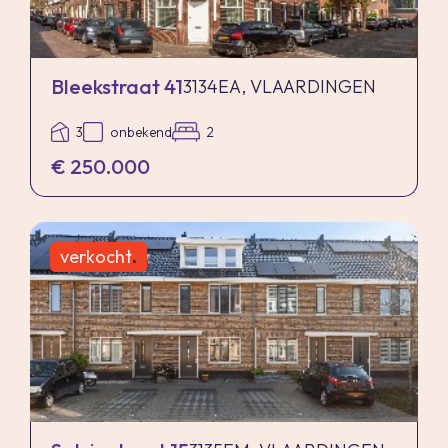
Bleekstraat 41
3134EA, VLAARDINGEN
3
onbekend
2
€ 250.000
verkocht
.