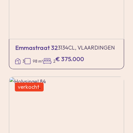
Emmastraat 32
3134CL, VLAARDINGEN
€ 375.000
3
98 m²
2
verkocht
.