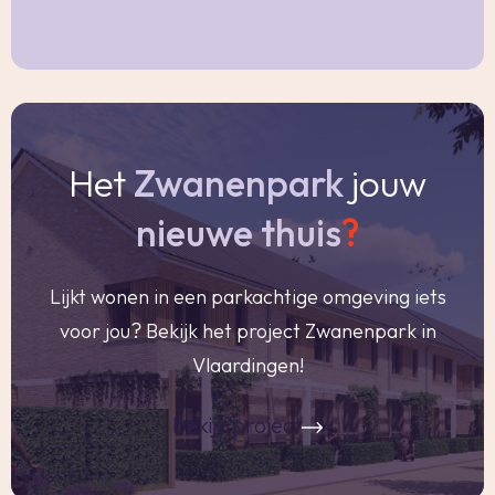
houten en kunststof kozijnen
- Energielabel D, geldig tot 2-10-2035
- In de koopakte zal een niet-bewoners clausule
alsmede een as is where is clausule worden
opgenomen
Het
Zwanenpark
jouw
- Oplevering in overleg
nieuwe thuis
?
Vraagprijs € 375.000,- k.k.
Lijkt wonen in een parkachtige omgeving iets
Woonoppervlakte
voor jou? Bekijk het project Zwanenpark in
De Meetinstructie is gebaseerd op de
Vlaardingen!
NEN2580. De Meetinstructie is bedoeld om een
meer eenduidige manier van meten toe te
bekijk project
passen voor het geven van een indicatie van de
gebruiksoppervlakte. De Meetinstructie sluit