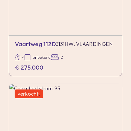
Vaartweg 112D
3131HW, VLAARDINGEN
4
onbekend
2
€ 275.000
verkocht
.