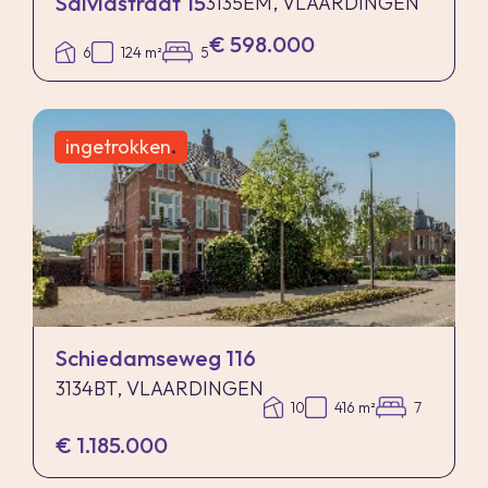
Salviastraat 15
3135EM, VLAARDINGEN
€ 598.000
6
124 m²
5
ingetrokken
.
Schiedamseweg 116
3134BT, VLAARDINGEN
10
416 m²
7
€ 1.185.000