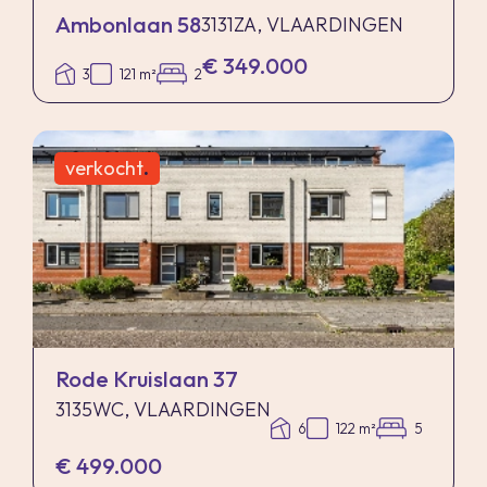
Ambonlaan 58
3131ZA, VLAARDINGEN
€ 349.000
3
121 m²
2
verkocht
.
Rode Kruislaan 37
3135WC, VLAARDINGEN
6
122 m²
5
€ 499.000