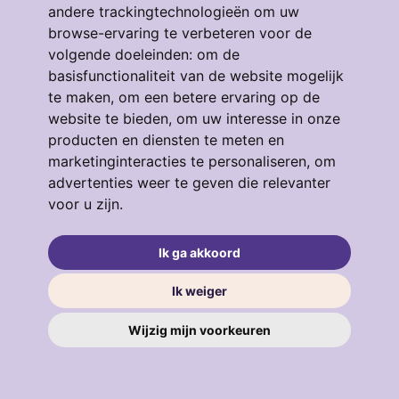
andere trackingtechnologieën om uw
browse-ervaring te verbeteren voor de
volgende doeleinden:
om de
Eendrachtstraat 64
basisfunctionaliteit van de website mogelijk
te maken
,
om een betere ervaring op de
3134GM, VLAARDINGEN
4
53 m²
3
website te bieden
,
om uw interesse in onze
producten en diensten te meten en
€ 319.000
marketinginteracties te personaliseren
,
om
advertenties weer te geven die relevanter
voor u zijn
.
verkocht
.
Ik ga akkoord
Ik weiger
Wijzig mijn voorkeuren