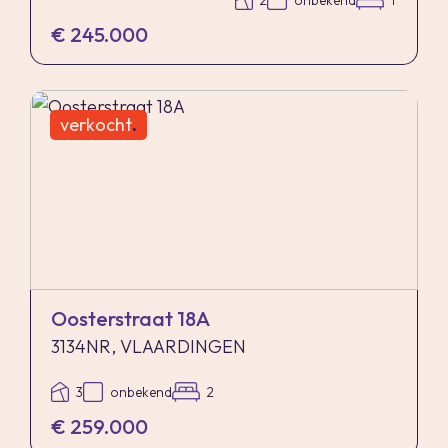
2
onbekend
1
€ 245.000
verkocht
.
Oosterstraat 18A
3134NR, VLAARDINGEN
3
onbekend
2
€ 259.000