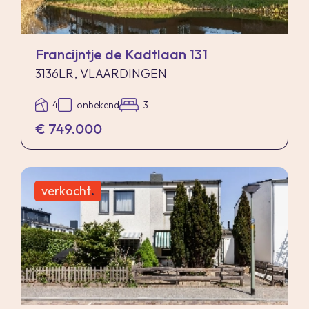
Gunning
Verkoper behoudt zich uitdrukkelijk het recht
Francijntje de Kadtlaan 131
voor het object te gunnen aan de gegadigde van
3136LR, VLAARDINGEN
zijn keuze.
4
onbekend
3
€ 749.000
Nadrukkelijk zij vermeld dat alle informatie in
deze brochure moet beschouwd worden als een
uitnodiging tot het doen van een bod of om in
verkocht
.
onderhandeling te treden. Er kunnen geen
rechten worden ontleend aan deze informatie.