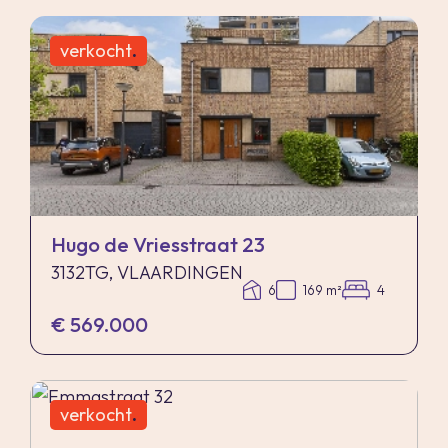
verkocht
.
Hugo de Vriesstraat 23
3132TG, VLAARDINGEN
6
169 m²
4
€ 569.000
verkocht
.