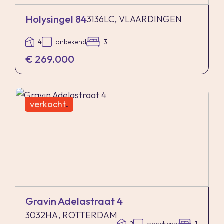
Holysingel 84
3136LC, VLAARDINGEN
4
onbekend
3
€ 269.000
verkocht
.
Gravin Adelastraat 4
3032HA, ROTTERDAM