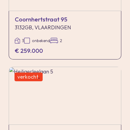
Coornhertstraat 95
3132GB, VLAARDINGEN
3
onbekend
2
€ 259.000
verkocht
.