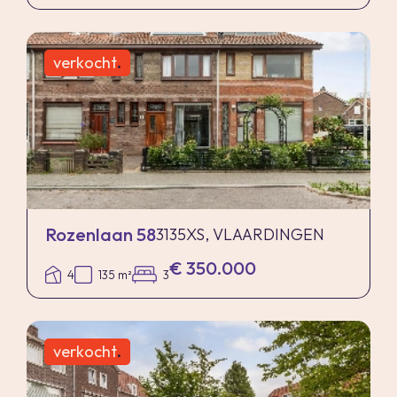
verkocht
.
Rozenlaan 58
3135XS, VLAARDINGEN
€ 350.000
4
135 m²
3
verkocht
.