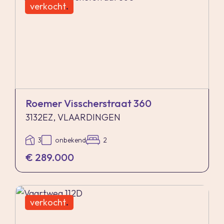
verkocht
.
Roemer Visscherstraat 360
3132EZ, VLAARDINGEN
3
onbekend
2
€ 289.000
verkocht
.