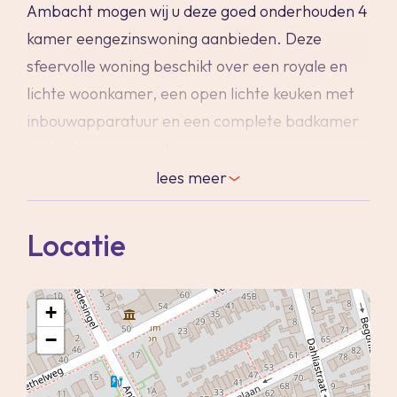
Ambacht mogen wij u deze goed onderhouden 4
kamer eengezinswoning aanbieden. Deze
sfeervolle woning beschikt over een royale en
lichte woonkamer, een open lichte keuken met
inbouwapparatuur en een complete badkamer
op de begane grond.
Grenzend aan de keuken vindt u een tussenhal
lees
meer
van waaruit u toegang heeft tot de zonnige, op
het zuiden gelegen achtertuin tuin van maar
Locatie
liefst 14 meter diep - ideaal om heerlijk te
ontspannen of gezellig te tuinieren. Achterin
+
deze diepe tuin vindt u twee praktische
−
bergingen.
Op de eerste verdieping bevinden zich twee
ruime slaapkamers, en dankzij de geplaatste