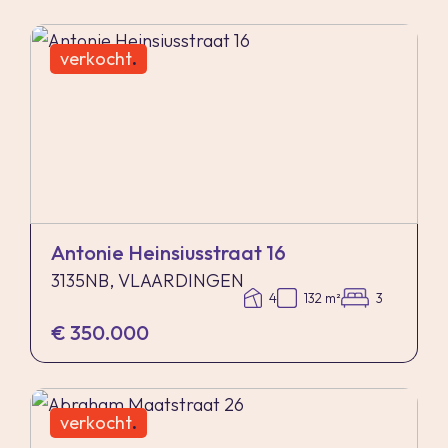
verkocht
.
Antonie Heinsiusstraat 16
3135NB, VLAARDINGEN
4
132 m²
3
€ 350.000
verkocht
.