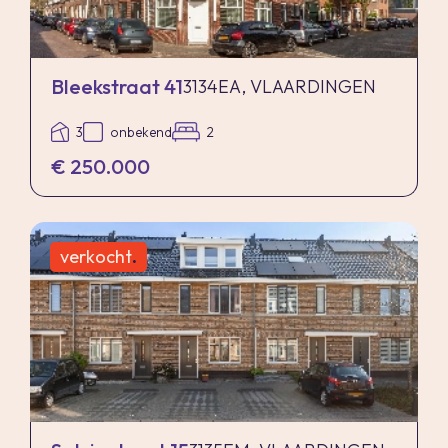
Bleekstraat 41
3134EA, VLAARDINGEN
3
onbekend
2
€ 250.000
verkocht
.