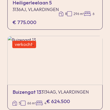
Heiligerleelaan 5
3136AJ, VLAARDINGEN
8
296 m²
6
€ 775.000
verkocht
.
Buizengat 13
3134AG, VLAARDINGEN
€ 624.500
5
66 m²
4