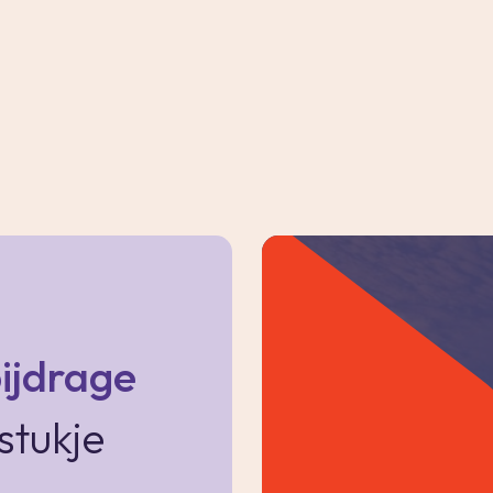
e is gelegen op het westen en geeft dat mooie
alerijzijde en is voorzien van een inbouwkast.
 voorzien van een kastenwand.
hterzijde en voorzien van een kastenwand.
ijdrage
 NEN2580 norm;
stukje