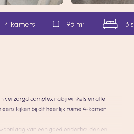
4 kamers
96 m²
3 
een verzorgd complex nabij winkels en alle
ens kijken bij dit heerlijk ruime 4-kamer
e woonlaag van een goed onderhouden en