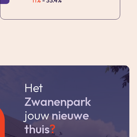
11%
- 33.4%
Het
Zwanenpark
jouw
nieuwe
thuis
?