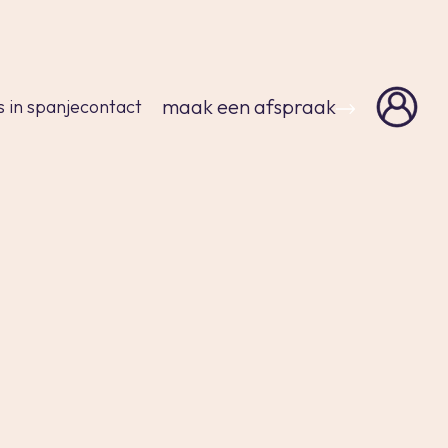
sluiten
maak een afspraak
s in spanje
contact