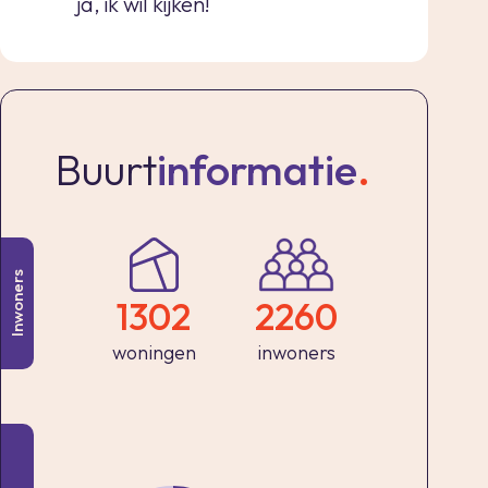
ja, ik wil kijken!
Buurt
informatie
.
Inwoners
1302
2260
woningen
inwoners