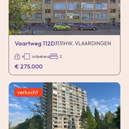
Vaartweg 112D
3131HW, VLAARDINGEN
4
onbekend
2
€ 275.000
verkocht
.