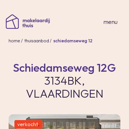
sluiten
menu
home
/
thuisaanbod
/
schiedamseweg 12
Schiedamseweg 12G
home
3134BK,
thuisaanbod
expertises
VLAARDINGEN
over ons
thuis in spanje
contact
inloggen
verkocht
.