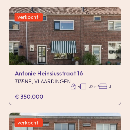
verkocht
.
Antonie Heinsiusstraat 16
3135NB, VLAARDINGEN
4
132 m²
3
€ 350.000
verkocht
.