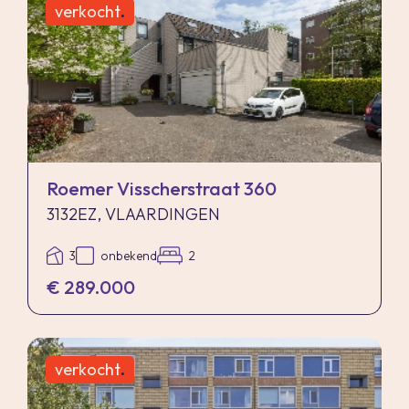
verkocht
.
Roemer Visscherstraat 360
3132EZ, VLAARDINGEN
3
onbekend
2
€ 289.000
verkocht
.