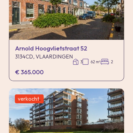
Arnold Hoogvlietstraat 52
3134CD, VLAARDINGEN
3
62 m²
2
€ 365.000
verkocht
.