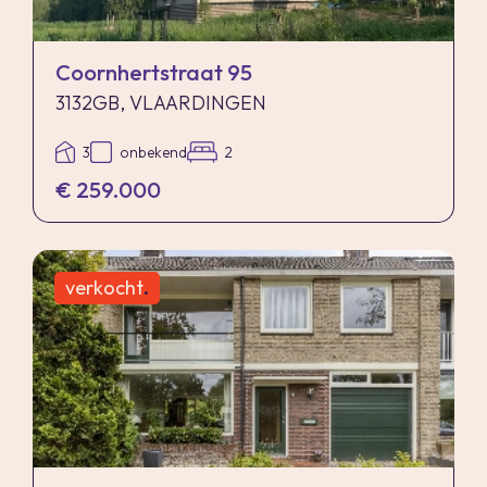
Coornhertstraat 95
3132GB, VLAARDINGEN
3
onbekend
2
€ 259.000
verkocht
.