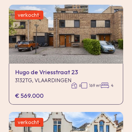
verkocht
.
Hugo de Vriesstraat 23
3132TG, VLAARDINGEN
6
169 m²
4
€ 569.000
verkocht
.