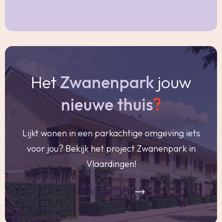
individuele warmtepomp;
-Zonnepanelen: elk appartement heeft zijn
eigen panelen;
-Ultiem Comfort: Nooit meer koude voeten
dankzij de vloerverwarming in de gehele woning;
Het
Zwanenpark
jouw
-Instapklaar sanitair: De badkamer en het toilet
zijn volledig en modern afgewerkt opgeleverd.
nieuwe thuis
?
Je hoeft alleen nog maar de handdoeken op te
hangen!
Lijkt wonen in een parkachtige omgeving iets
-Eigen signatuur: Voor de keuken, vloer-en
voor jou? Bekijk het project Zwanenpark in
wandafwerking bieden wij je alle vrijheid; deze
Vlaardingen!
kan je volledig naar eigen smaak en wens
uitzoeken en (laten) plaatsen;
bekijk project
-Er is een gezamenlijke fietsenberging op de
begane grond aanwezig.