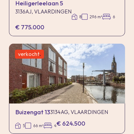
Heiligerleelaan 5
3136AJ, VLAARDINGEN
8
296 m²
6
€ 775.000
verkocht
.
Buizengat 13
3134AG, VLAARDINGEN
€ 624.500
5
66 m²
4