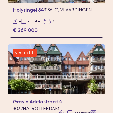
Holysingel 84
3136LC, VLAARDINGEN
4
onbekend
3
€ 269.000
verkocht
.
Gravin Adelastraat 4
3032HA, ROTTERDAM