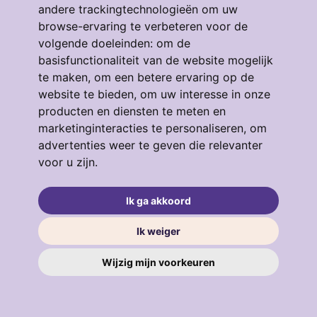
andere trackingtechnologieën om uw
browse-ervaring te verbeteren voor de
volgende doeleinden:
om de
Eendrachtstraat 64
basisfunctionaliteit van de website mogelijk
te maken
,
om een betere ervaring op de
3134GM, VLAARDINGEN
4
53 m²
3
website te bieden
,
om uw interesse in onze
producten en diensten te meten en
€ 319.000
marketinginteracties te personaliseren
,
om
advertenties weer te geven die relevanter
voor u zijn
.
verkocht
.
Ik ga akkoord
Ik weiger
Wijzig mijn voorkeuren