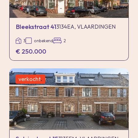
Bleekstraat 41
3134EA, VLAARDINGEN
3
onbekend
2
€ 250.000
verkocht
.