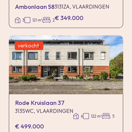
Ambonlaan 58
3131ZA, VLAARDINGEN
€ 349.000
3
121 m²
2
verkocht
.
Rode Kruislaan 37
3135WC, VLAARDINGEN
6
122 m²
5
€ 499.000