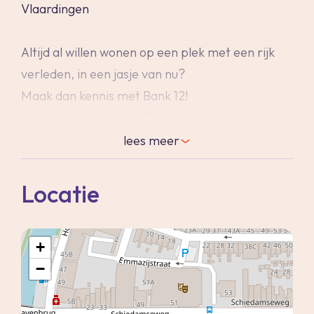
Vlaardingen
Altijd al willen wonen op een plek met een rijk
verleden, in een jasje van nu?
Maak dan kennis met Bank 12!
De verkoop van deze 15 unieke appartementen
is gestart.
lees
meer
Schiedamseweg 12G betreft een appartement
Locatie
gelegen op de 1e verdieping en telt een
woonoppervlak van 65m².
+
De koopsom van dit appartement is €
−
325.000,- k.k.
Alle maten in de plattegrond zijn circa-maten en
kunnen geen rechten aan worden ontleend.