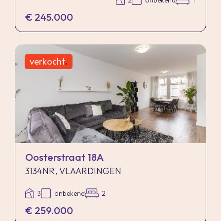
2
onbekend
1
€ 245.000
verkocht
.
Oosterstraat 18A
3134NR, VLAARDINGEN
3
onbekend
2
€ 259.000