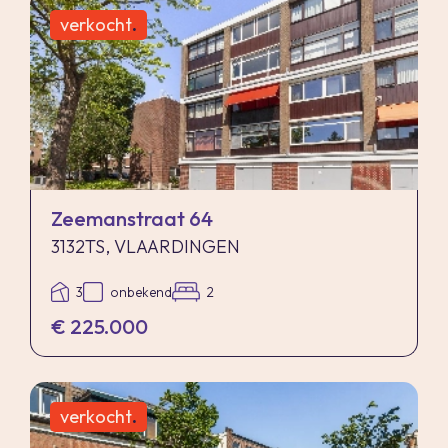
randstadrail met verbinding tussen Rotterdam
verkocht
.
en Hoek van Holland op enkele fietsminuten
aanwezig.
-Inclusief badkamer en toilet, keuken naar eigen
keuze zelf te plaatsen.
-Toekomstbestendig: Eigen warmtepomp en
vloerverwarming (volledig gasloos).
Zeemanstraat 64
3132TS, VLAARDINGEN
3
onbekend
2
€ 225.000
verkocht
.