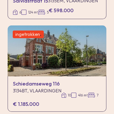
Salviastraat 15
3135EM, VLAARDINGEN
€ 598.000
6
124 m²
5
ingetrokken
.
Schiedamseweg 116
3134BT, VLAARDINGEN
10
416 m²
7
€ 1.185.000