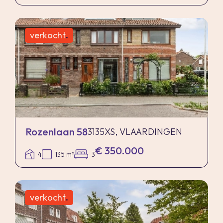
verkocht
.
Rozenlaan 58
3135XS, VLAARDINGEN
€ 350.000
4
135 m²
3
verkocht
.