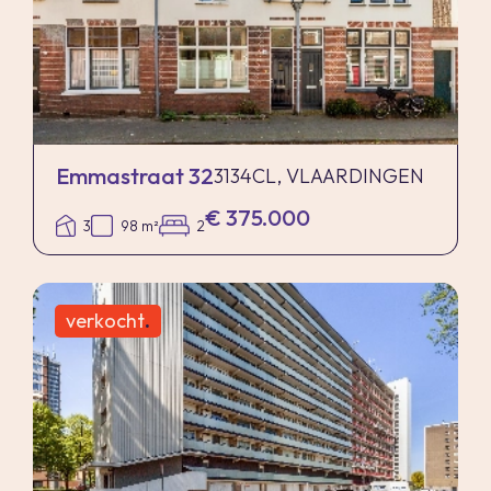
Emmastraat 32
3134CL, VLAARDINGEN
€ 375.000
3
98 m²
2
verkocht
.