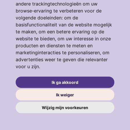
andere trackingtechnologieën om uw
browse-ervaring te verbeteren voor de
volgende doeleinden:
om de
Eendrachtstraat 64
basisfunctionaliteit van de website mogelijk
te maken
,
om een betere ervaring op de
3134GM, VLAARDINGEN
4
53 m²
3
website te bieden
,
om uw interesse in onze
producten en diensten te meten en
€ 319.000
marketinginteracties te personaliseren
,
om
advertenties weer te geven die relevanter
voor u zijn
.
verkocht
.
Ik ga akkoord
Ik weiger
Wijzig mijn voorkeuren