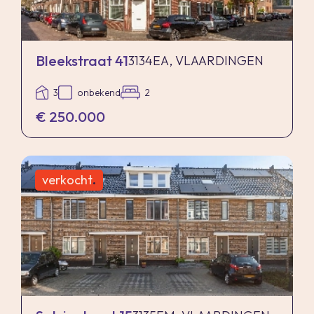
Bleekstraat 41
3134EA, VLAARDINGEN
3
onbekend
2
€ 250.000
verkocht
.