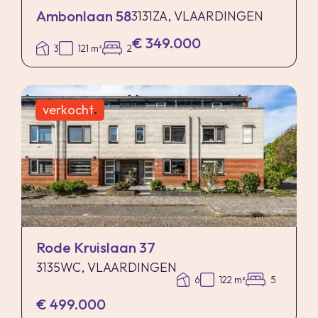
Ambonlaan 58
3131ZA, VLAARDINGEN
€ 349.000
3
121 m²
2
verkocht
.
Rode Kruislaan 37
3135WC, VLAARDINGEN
6
122 m²
5
€ 499.000