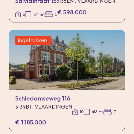
Salviastraat 15
3135EM, VLAARDINGEN
€ 598.000
6
124 m²
5
ingetrokken
.
Schiedamseweg 116
3134BT, VLAARDINGEN
10
416 m²
7
€ 1.185.000