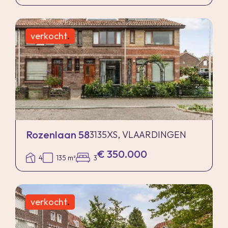
verkocht
.
Rozenlaan 58
3135XS, VLAARDINGEN
€ 350.000
4
135 m²
3
verkocht
.