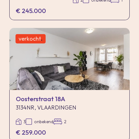
2
onbekend
1
€ 245.000
verkocht
.
Oosterstraat 18A
3134NR, VLAARDINGEN
3
onbekend
2
€ 259.000