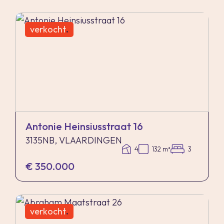
verkocht
.
Antonie Heinsiusstraat 16
3135NB, VLAARDINGEN
4
132 m²
3
€ 350.000
verkocht
.