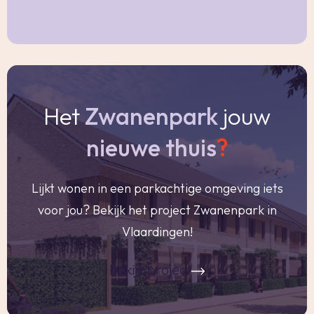
Ouderdomsclausule
Bij woningen ouder dan 30 jaar zal er standaard
in de koopakte een ouderdomsclausule worden
opgenomen.
Het
Zwanenpark
jouw
Notariskeuze en kosten
nieuwe thuis
?
In principe ligt de notariskeuze bij de koper. Het
doorhalen van de hypothecaire inschrijving in
Lijkt wonen in een parkachtige omgeving iets
het kadaster moet door de verkoper betaald
voor jou? Bekijk het project Zwanenpark in
worden. Zijn de kosten van één hypothecaire
Vlaardingen!
doorhaling hoger dan € 400,- inclusief BTW dan
wordt het meerdere bij de koper in rekening
bekijk project
gebracht.
Indien de koper een notaris kiest buiten een