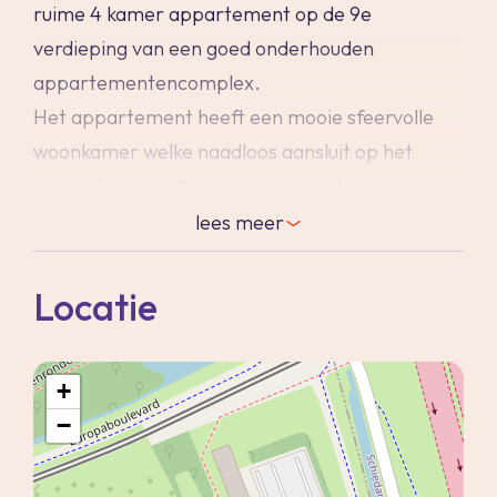
ruime 4 kamer appartement op de 9e
verdieping van een goed onderhouden
appartementencomplex.
Het appartement heeft een mooie sfeervolle
woonkamer welke naadloos aansluit op het
woningbrede balkon, waar u geniet van een
prachtig, vrij uitzicht over het groen richting
lees
meer
Schiedam en Rotterdam - een ideale plek voor
een kopje koffie in de ochtendzon.
Locatie
De moderne keuken, uitgevoerd in strak
hoogglans grijs, is van alle gemakken voorzien
+
van inbouwapparatuur. Ook de badkamer
−
ademt eigentijdse luxe dankzij de combinatie
van licht- en donkergrijze tegels.
Met drie ruime slaapkamers biedt dit