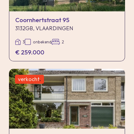
Coornhertstraat 95
3132GB, VLAARDINGEN
3
onbekend
2
€ 259.000
verkocht
.