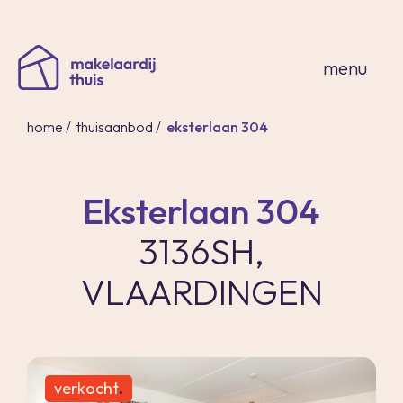
sluiten
menu
home
/
thuisaanbod
/
eksterlaan 304
Eksterlaan 304
home
3136SH,
thuisaanbod
expertises
VLAARDINGEN
over ons
thuis in spanje
contact
inloggen
verkocht
.