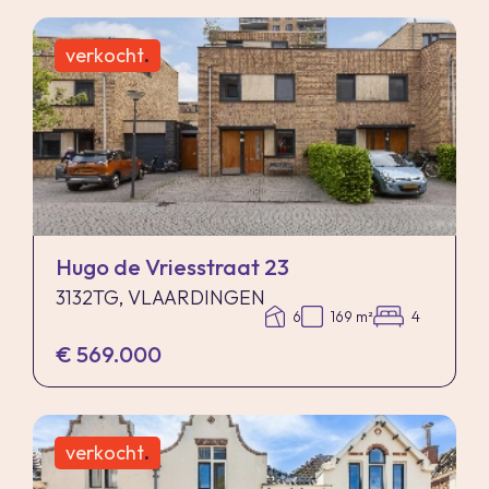
verkocht
.
Hugo de Vriesstraat 23
3132TG, VLAARDINGEN
6
169 m²
4
€ 569.000
verkocht
.