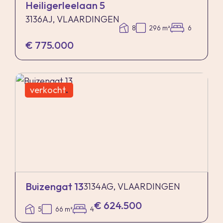
Heiligerleelaan 5
3136AJ, VLAARDINGEN
8
296 m²
6
€ 775.000
verkocht
.
Buizengat 13
3134AG, VLAARDINGEN
€ 624.500
5
66 m²
4