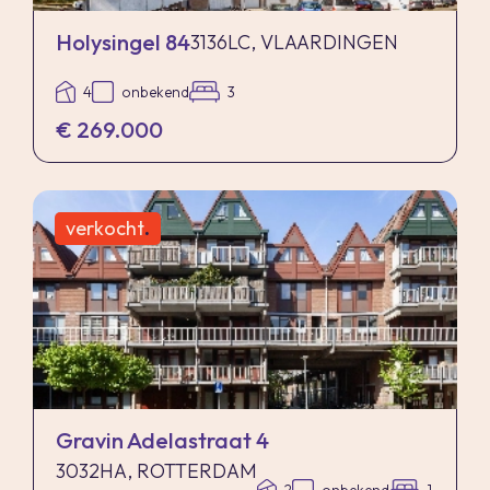
Holysingel 84
3136LC, VLAARDINGEN
4
onbekend
3
€ 269.000
verkocht
.
Gravin Adelastraat 4
3032HA, ROTTERDAM