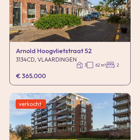
Arnold Hoogvlietstraat 52
3134CD, VLAARDINGEN
3
62 m²
2
€ 365.000
verkocht
.