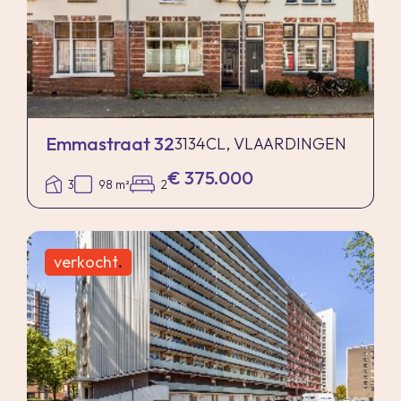
Emmastraat 32
3134CL, VLAARDINGEN
€ 375.000
3
98 m²
2
verkocht
.