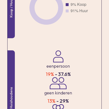
Koop / Huur
NEN2580 norm
- Inhoud ca. 273 m³
- Bouwjaar 1969
- Gelegen op eigen grond
- Verwarming middels blokverwarming
- Warm water middels een elektrische boiler
- Actieve VvE, bijdrage € 208,- per maand,
stookkosten € 140,- per maand
- Energielabel F, geldig tot 30-01-2028
eenpersoon
- Oplevering in overleg, kan snel
19%
- 37.6%
Vraagprijs € 295.000,- k.k.
Huishoudens
geen kinderen
Woonoppervlakte
13%
- 29%
De Meetinstructie is gebaseerd op de