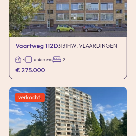
Vaartweg 112D
3131HW, VLAARDINGEN
4
onbekend
2
€ 275.000
verkocht
.