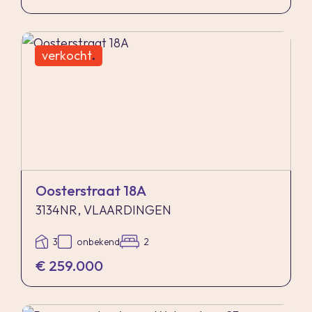
verkocht
.
Oosterstraat 18A
3134NR, VLAARDINGEN
3
onbekend
2
€ 259.000