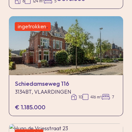
6
124 m²
5
ingetrokken
.
Schiedamseweg 116
3134BT, VLAARDINGEN
10
416 m²
7
€ 1.185.000