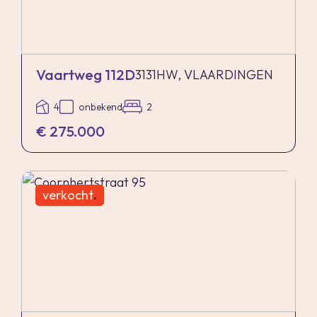
Vaartweg 112D
3131HW, VLAARDINGEN
4
onbekend
2
€ 275.000
verkocht
.