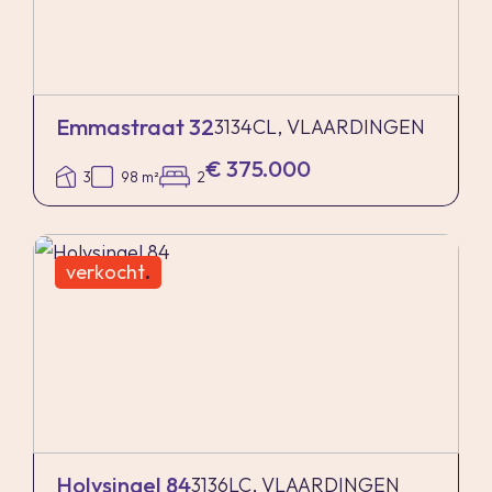
Emmastraat 32
3134CL, VLAARDINGEN
€ 375.000
3
98 m²
2
verkocht
.
Holysingel 84
3136LC, VLAARDINGEN