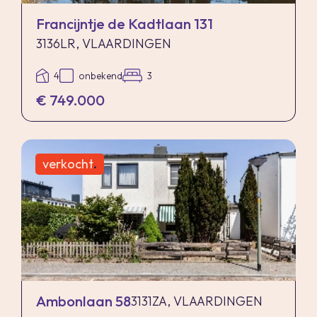
deze brochure moet beschouwd worden als een
Francijntje de Kadtlaan 131
uitnodiging tot het doen van een bod of om in
3136LR, VLAARDINGEN
onderhandeling te treden. Er kunnen geen
4
onbekend
3
rechten worden ontleend aan deze informatie.
€ 749.000
verkocht
.
Ambonlaan 58
3131ZA, VLAARDINGEN