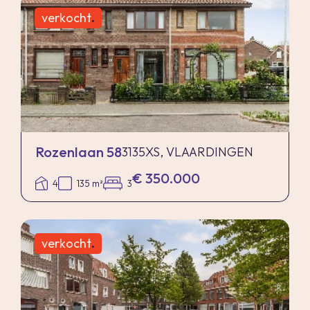
verkocht
.
Rozenlaan 58
3135XS, VLAARDINGEN
€ 350.000
4
135 m²
3
verkocht
.