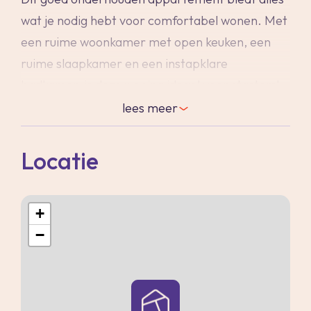
wat je nodig hebt voor comfortabel wonen. Met
een ruime woonkamer met open keuken, een
ruime slaapkamer en een instapklare
badkamer, is deze woning ideaal voor starters!
Er is een groot balkon van 7 m2, perfect voor
lees
meer
ontspanning in de buitenlucht. Mis deze kans
niet om jouw ideale woning te ontdekken!
Locatie
Het complex is voorzien van een centrale entree
met trappenhuis en lift. Vrijwel geheel voorzien
+
van kunststof kozijnen met dubbel glas en de CV
−
ketel is vrij recent nog vervangen.
Het gehele appartement is verder voorzien van
een laminaatvloer.