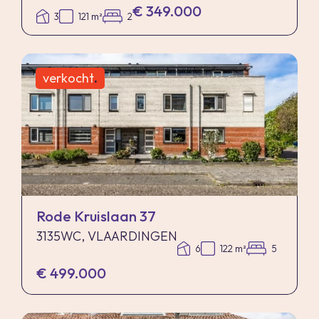
€ 349.000
3
121 m²
2
verkocht
.
Rode Kruislaan 37
3135WC, VLAARDINGEN
6
122 m²
5
€ 499.000