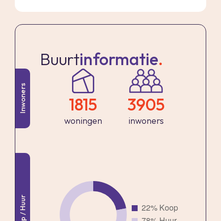
balkon. Hier kan je genieten tijdens de warme
dagen.
In de woonkamer vind je een open keuken. De
Buurt
informatie
.
witte hoekopstelling is keurig en voorzien van
een koelkast, afzuigkap, 4 pits gaskookplaat en
Inwoners
een kunststof aanrechtblad. Er is voldoende
1815
3905
opbergruimte door de vele kastjes.
woningen
inwoners
Grenzend aan de hal bevinden zich de ruime
slaapkamer.
Separaat wordt in de onderliggende
Koop / Huur
parkeergarage te koop aangeboden:
Een garagebox (nr 60) a € 39.500,- k.k. met