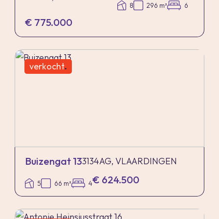
8
296 m²
6
€ 775.000
verkocht
.
Buizengat 13
3134AG, VLAARDINGEN
€ 624.500
5
66 m²
4