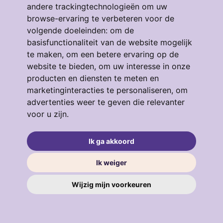
andere trackingtechnologieën om uw
Eendrachtstraat 64
browse-ervaring te verbeteren voor de
volgende doeleinden:
om de
3134GM, VLAARDINGEN
basisfunctionaliteit van de website mogelijk
4
53 m²
3
te maken
,
om een betere ervaring op de
€ 319.000
website te bieden
,
om uw interesse in onze
producten en diensten te meten en
marketinginteracties te personaliseren
,
om
advertenties weer te geven die relevanter
verkocht
.
voor u zijn
.
Ik ga akkoord
Ik weiger
Wijzig mijn voorkeuren
Broekweg 64
3131HE, VLAARDINGEN