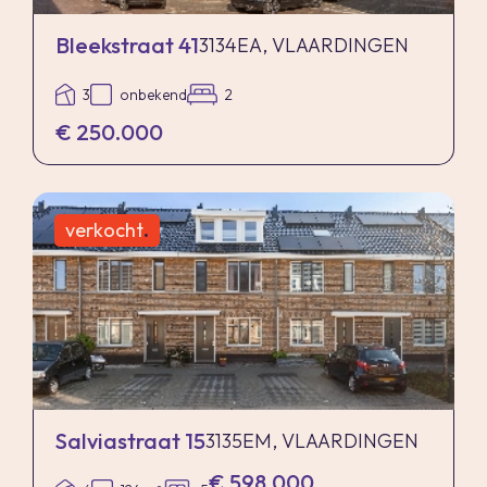
Bleekstraat 41
3134EA, VLAARDINGEN
3
onbekend
2
€ 250.000
verkocht
.
Salviastraat 15
3135EM, VLAARDINGEN
€ 598.000