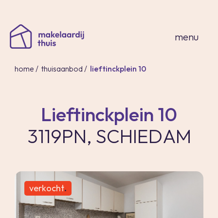
sluiten
menu
home
/
thuisaanbod
/
lieftinckplein 10
Lieftinckplein 10
home
3119PN, SCHIEDAM
thuisaanbod
expertises
over ons
thuis in spanje
verkocht
.
contact
inloggen