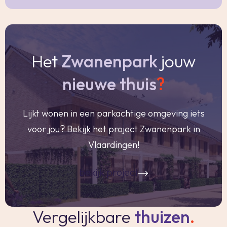
Vraagprijs € 279.000,- k.k.
Het
Zwanenpark
jouw
Woonoppervlakte
De Meetinstructie is gebaseerd op de
nieuwe thuis
?
NEN2580. De Meetinstructie is bedoeld om een
meer eenduidige manier van meten toe te
Lijkt wonen in een parkachtige omgeving iets
passen voor het geven van een indicatie van de
voor jou? Bekijk het project Zwanenpark in
gebruiksoppervlakte. De Meetinstructie sluit
Vlaardingen!
verschillen in meetuitkomsten niet volledig uit,
door bijvoorbeeld interpretatieverschillen,
bekijk project
afrondingen of beperkingen bij het uitvoeren
van de meting. Indien de exacte maten voor een
Vergelijkbare
thuizen
.
koper van cruciaal belang zijn, adviseren wij