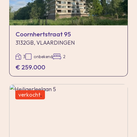
Coornhertstraat 95
3132GB, VLAARDINGEN
3
onbekend
2
€ 259.000
verkocht
.