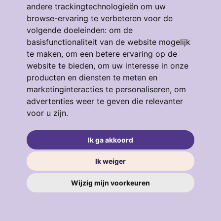
andere trackingtechnologieën om uw
browse-ervaring te verbeteren voor de
volgende doeleinden:
om de
basisfunctionaliteit van de website mogelijk
te maken
,
om een betere ervaring op de
Eendrachtstraat 64
website te bieden
,
om uw interesse in onze
3134GM, VLAARDINGEN
producten en diensten te meten en
4
53 m²
3
marketinginteracties te personaliseren
,
om
advertenties weer te geven die relevanter
€ 319.000
voor u zijn
.
Ik ga akkoord
verkocht
.
Ik weiger
Wijzig mijn voorkeuren