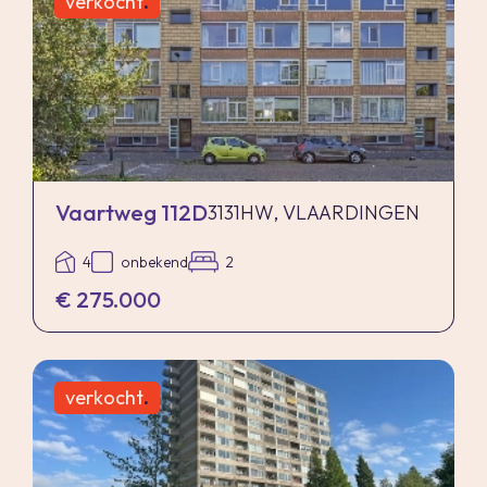
verkocht
.
Vaartweg 112D
3131HW, VLAARDINGEN
4
onbekend
2
€ 275.000
verkocht
.