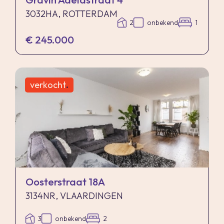
3032HA, ROTTERDAM
2
onbekend
1
€ 245.000
verkocht
.
Oosterstraat 18A
3134NR, VLAARDINGEN
3
onbekend
2