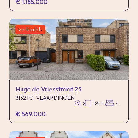
€ 1.185.000
verkocht
.
Hugo de Vriesstraat 23
3132TG, VLAARDINGEN
6
169 m²
4
€ 569.000