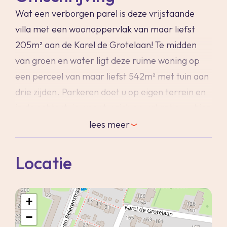
Wat een verborgen parel is deze vrijstaande
villa met een woonoppervlak van maar liefst
205m² aan de Karel de Grotelaan! Te midden
van groen en water ligt deze ruime woning op
een perceel van maar liefst 542m² met tuin aan
drie zijden. Parkeren doet u op eigen terrein en
in de achtertuin waant u zich op vakantie.... hier
is rust, groen en een leuk zicht op de
lees
meer
aansluitende waterpartij. Dit mooie uitzicht
heeft u overigens ook vanuit de woning zelf!
Locatie
Aan duurzaamheid is gedacht: zo is er
spouwmuur- en dakisolatie aangebracht, liggen
+
er op het dak 19 stuks zonnepanelen (2023) en in
−
datzelfde jaar is ook een hybride warmtepomp