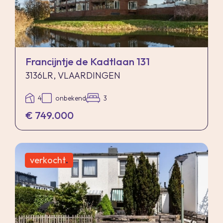
moet door de verkoper betaald worden. Zijn de
kosten van één hypothecaire doorhaling hoger
dan € 400,- inclusief BTW dan wordt het
meerdere bij de koper in rekening gebracht.
Francijntje de Kadtlaan 131
Indien de koper een notaris kiest buiten een
3136LR, VLAARDINGEN
straal van 20 kilometer van de verkochte
4
onbekend
3
onroerende zaak dan zijn de eventuele kosten
€ 749.000
die de notaris berekent voor een eventuele
verkoopvolmacht en legalisatie hiervan ten
behoeve van de verkoper voor rekening van de
verkocht
.
koper.
Zelfbewoningsplicht
Koper is bekend met de zelfbewoningsplicht