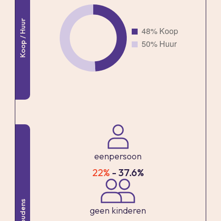
masterbedroom heeft een prachtige afmeting
Koop / Huur
en is aan de achterzijde gelegen. De kamer is
voorzien van een grote vaste kastenwand, een
open haard en een deur naar het terras. Vanuit
deze kamer heeft u een vrij zicht op de tuin en
het water. Slaapkamer II (4.30m x 2.87m). Deze
tussenkamer heeft een dubbele deur naar het
terras.
Slaapkamer III (4.30m x 2.06m) heeft ook een
deur naar het terras.
eenpersoon
Bergkast met opstelplaats voor de was- en
22%
- 37.6%
droogmachine.
Badkamer I is gelegen tussen slaapkamer II en III
Huishoudens
en is geheel betegeld en voorzien van een
geen kinderen