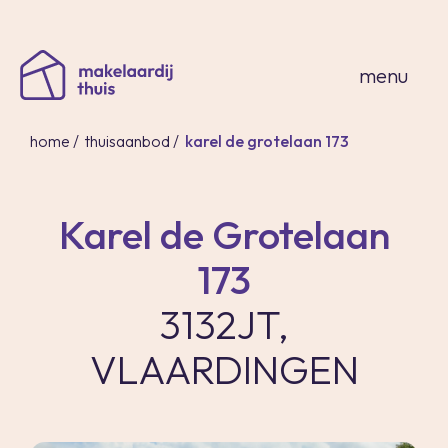
sluiten
menu
home
/
thuisaanbod
/
karel de grotelaan 173
Karel de Grotelaan
home
173
thuisaanbod
expertises
3132JT,
over ons
VLAARDINGEN
thuis in spanje
contact
inloggen