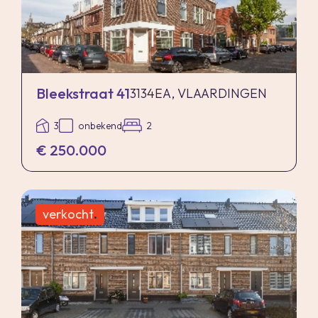
Bleekstraat 41
3134EA, VLAARDINGEN
3
onbekend
2
€ 250.000
verkocht
.