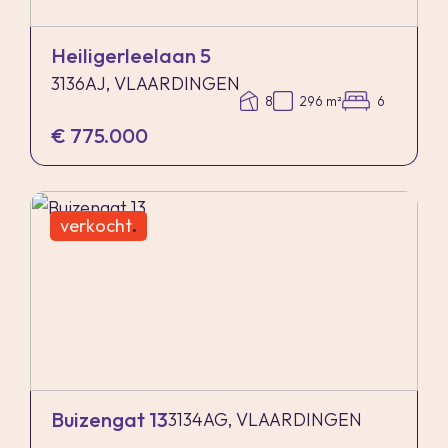
Heiligerleelaan 5
3136AJ, VLAARDINGEN
8
296 m²
6
€ 775.000
verkocht
.
Buizengat 13
3134AG, VLAARDINGEN