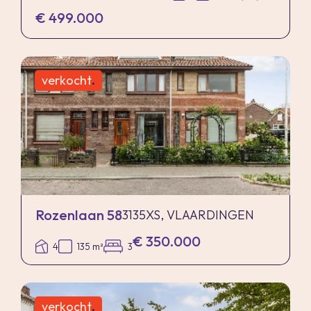
€ 499.000
worden als een uitnodiging tot het doen van een
bod of om in onderhandeling te treden. Er
kunnen geen rechten worden ontleend aan deze
verkocht
.
informatie.
Rozenlaan 58
3135XS, VLAARDINGEN
€ 350.000
4
135 m²
3
verkocht
.