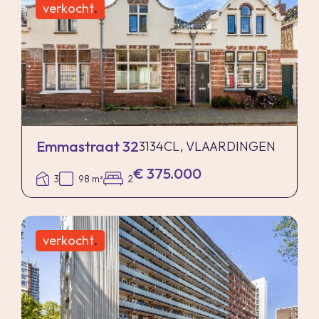
verkocht
.
Emmastraat 32
3134CL, VLAARDINGEN
€ 375.000
3
98 m²
2
verkocht
.