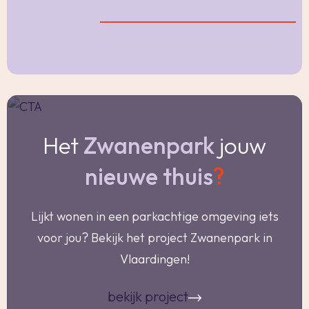
Bijzonderheden:
-Bouwjaar: 1959;
-Woonoppervlakte:205m²;
-Inhoud: 789m³;
-Gelegen op 542m² erfpachtgrond met een
Het
Zwanenpark
jouw
jaarlijkse canon van € 217,-. Einddatum recht 15-
09-2058;
nieuwe thuis
?
-Geheel voorzien van houten kozijnen met
dubbel glas;
Lijkt wonen in een parkachtige omgeving iets
-In 2023 is een nieuwe meterkast geplaatst; 11
voor jou? Bekijk het project Zwanenpark in
groepen, 3 aardlekschakelaars en een
Vlaardingen!
hoofdschakelaar;
-In 2007 zijn alle verwarmingsradiatoren nieuw
bekijk project