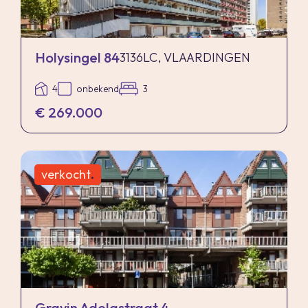
Holysingel 84
3136LC, VLAARDINGEN
4
onbekend
3
€ 269.000
verkocht
.
Gravin Adelastraat 4