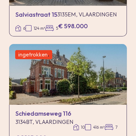
Salviastraat 15
3135EM, VLAARDINGEN
€ 598.000
6
124 m²
5
ingetrokken
.
Schiedamseweg 116
3134BT, VLAARDINGEN
10
416 m²
7