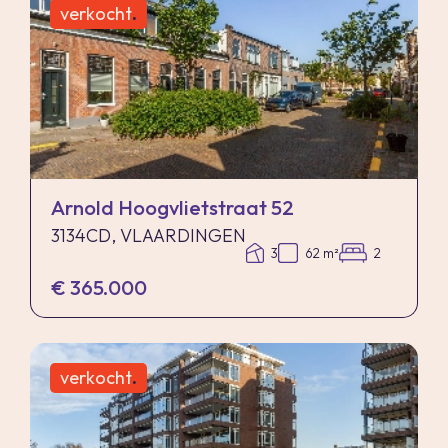
afrondingen of beperkingen bij het uitvoeren
verkocht
.
van de meting. Indien de exacte maten voor een
koper van cruciaal belang zijn, adviseren wij
deze zelf na te meten. De (kandidaat)koper(s)
zullen, indien gewenst, daartoe in de
gelegenheid gesteld worden op een passend
moment teneinde teleurstellingen en schade te
Arnold Hoogvlietstraat 52
voorkomen.
3134CD, VLAARDINGEN
3
62 m²
2
€ 365.000
Ouderdomsclausule
Bij woningen ouder dan 30 jaar zal er standaard
in de koopakte een ouderdomsclausule worden
verkocht
.
opgenomen. Notariskeuze en kosten In principe
ligt de notariskeuze bij de koper. Het doorhalen
van de hypothecaire inschrijving in het kadaster