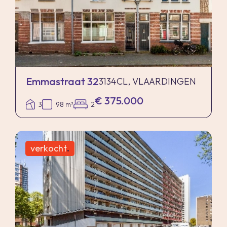
Emmastraat 32
3134CL, VLAARDINGEN
€ 375.000
3
98 m²
2
verkocht
.