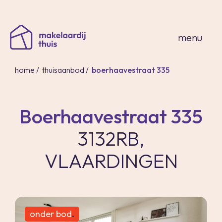
sluiten
menu
home
/
thuisaanbod
/
boerhaavestraat 335
Boerhaavestraat 335
home
3132RB,
thuisaanbod
expertises
VLAARDINGEN
over ons
thuis in spanje
contact
inloggen
onder bod
.