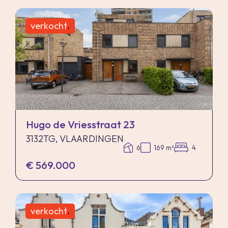
verkocht
.
Hugo de Vriesstraat 23
3132TG, VLAARDINGEN
6
169 m²
4
€ 569.000
verkocht
.