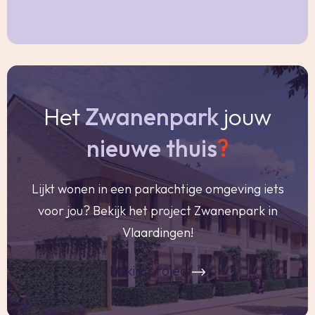
Kortom instapklaar appartement op een
uitstekende locatie, met een uniek uitzicht en
alle voorzieningen binnen handbereik. Een
appartement dat u gezien móet hebben!
Het
Zwanenpark
jouw
Bijzonderheden:
nieuwe thuis
?
-Bouwjaar: 1968;
-Woonoppervlakte: 87m², gemeten volgens
Lijkt wonen in een parkachtige omgeving iets
NEN2580, meetcertificaat aanwezig;
voor jou? Bekijk het project Zwanenpark in
-Inhoud: 281m³;
Vlaardingen!
-Erfpacht, recht lopend tot en met 1 juli 2064,
jaarlijkse canon € 59,- ;
bekijk project
-Het appartement beschikt over een
afzonderlijke berging in de onderbouw;