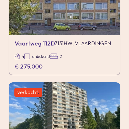
Vaartweg 112D
3131HW, VLAARDINGEN
4
onbekend
2
€ 275.000
verkocht
.