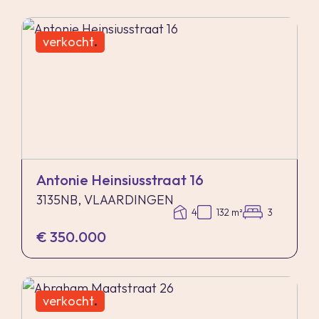
verkocht
.
Antonie Heinsiusstraat 16
3135NB, VLAARDINGEN
4
132 m²
3
€ 350.000
verkocht
.