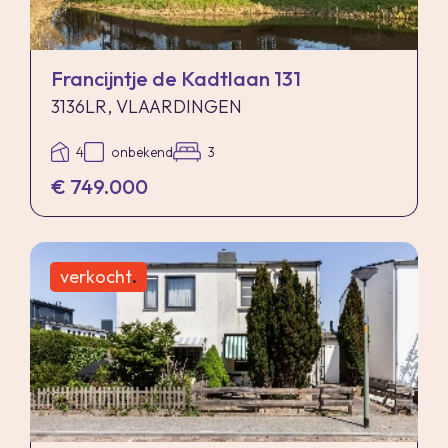
doorhalen van de hypothecaire inschrijving in
het kadaster moet door de verkoper betaald
worden. Zijn de kosten van één hypothecaire
Francijntje de Kadtlaan 131
doorhaling hoger dan € 400,- inclusief BTW dan
3136LR, VLAARDINGEN
wordt het meerdere bij de koper in rekening
4
onbekend
3
gebracht.
€ 749.000
Indien de koper een notaris kiest buiten een
straal van 20 kilometer van de verkochte
onroerende zaak dan zijn de eventuele kosten
verkocht
.
die de notaris berekent voor een eventuele
verkoopvolmacht en legalisatie hiervan ten
behoeve van de verkoper voor rekening van de
koper.
Zelfbewoningsplicht