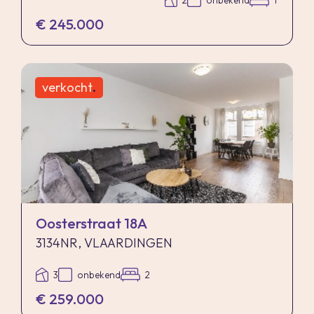
2
onbekend
1
€ 245.000
verkocht
.
Oosterstraat 18A
3134NR, VLAARDINGEN
3
onbekend
2
€ 259.000