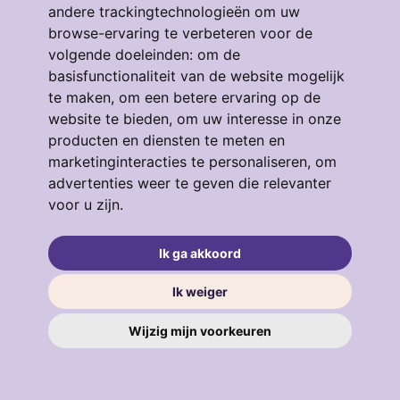
andere trackingtechnologieën om uw
browse-ervaring te verbeteren voor de
volgende doeleinden:
om de
Eendrachtstraat 64
basisfunctionaliteit van de website mogelijk
te maken
,
om een betere ervaring op de
3134GM, VLAARDINGEN
4
53 m²
3
website te bieden
,
om uw interesse in onze
producten en diensten te meten en
€ 319.000
marketinginteracties te personaliseren
,
om
advertenties weer te geven die relevanter
voor u zijn
.
verkocht
.
Ik ga akkoord
Ik weiger
Wijzig mijn voorkeuren