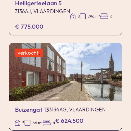
Heiligerleelaan 5
3136AJ, VLAARDINGEN
8
296 m²
6
€ 775.000
verkocht
.
Buizengat 13
3134AG, VLAARDINGEN
€ 624.500
5
66 m²
4