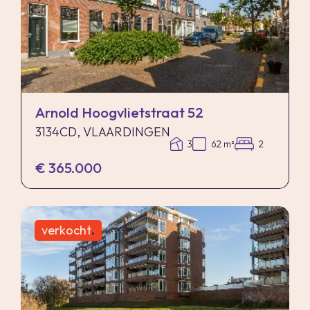
koper van cruciaal belang zijn, adviseren wij
deze zelf na te meten. De (kandidaat)koper(s)
zullen, indien gewenst, daartoe in de
gelegenheid gesteld worden op een passend
moment teneinde teleurstellingen en schade te
Arnold Hoogvlietstraat 52
voorkomen.
3134CD, VLAARDINGEN
3
62 m²
2
€ 365.000
Ouderdomsclausule
Bij woningen ouder dan 30 jaar zal er standaard
in de koopakte een ouderdomsclausule worden
verkocht
.
opgenomen.
Notariskeuze en kosten
In principe ligt de notariskeuze bij de koper. Het