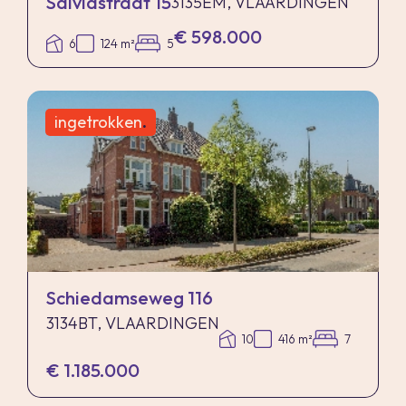
Salviastraat 15
3135EM, VLAARDINGEN
€ 598.000
6
124 m²
5
ingetrokken
.
Schiedamseweg 116
3134BT, VLAARDINGEN
10
416 m²
7
€ 1.185.000