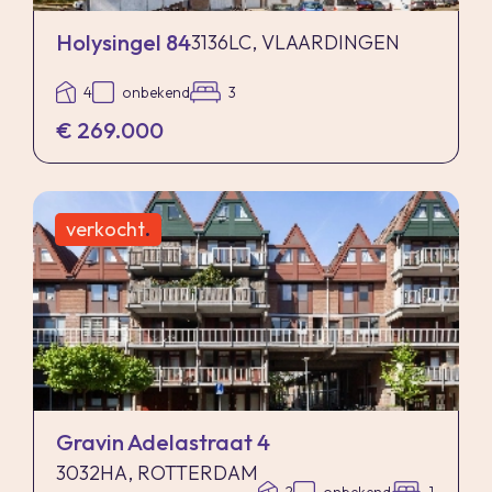
Holysingel 84
3136LC, VLAARDINGEN
4
onbekend
3
€ 269.000
verkocht
.
Gravin Adelastraat 4
3032HA, ROTTERDAM