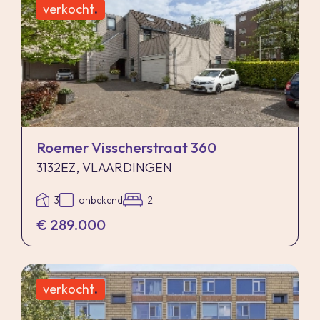
verkocht
.
Roemer Visscherstraat 360
3132EZ, VLAARDINGEN
3
onbekend
2
€ 289.000
verkocht
.