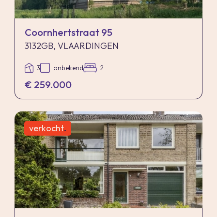
Coornhertstraat 95
3132GB, VLAARDINGEN
3
onbekend
2
€ 259.000
verkocht
.