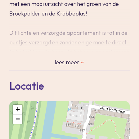
met een mooi uitzicht over het groen van de
Broekpolder en de Krabbeplas!
Dit lichte en verzorgde appartement is tot in de
puntjes verzorgd en zonder enige moeite direct
te betrekken. Zo beschikt het hele appartement
over gestucte wanden en een mooie houtlook
lees
meer
laminaatvloer welke naadloos doorloopt in het
gehele appartement. De woonkamer is een
Locatie
mooie lichte ruimte door de diverse
raampartijen en de open moderne keuken is
+
strak vormgegeven in wit met een antraciet
−
werkblad en uitgerust met diverse
inbouwapparatuur.
De eigentijdse badkamer is uitgevoerd in een