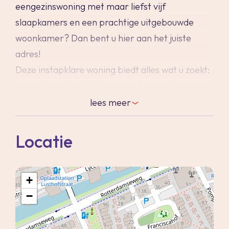
eengezinswoning met maar liefst vijf
slaapkamers en een prachtige uitgebouwde
woonkamer? Dan bent u hier aan het juiste
adres!
Deze instapklare woning biedt alles wat u zoekt:
een ruime en lichte living, een keurige keuken en
een mooi aangelegde voor- en achtertuin. Op
lees
meer
de eerste verdieping treft u drie volwaardige
slaapkamers en een nette badkamer. En alsof
Locatie
dat nog niet genoeg is, beschikt de tweede
verdieping over nog eens twee ruime
+
slaapkamers, een praktische wasruimte en een
−
heerlijk dakterras op het westen. Perfect om
van de avondzon te genieten.