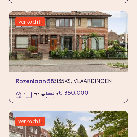
verkocht
.
Rozenlaan 58
3135XS, VLAARDINGEN
€ 350.000
4
135 m²
3
verkocht
.