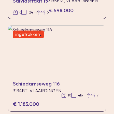
Salviastraat 15
3135EM, VLAARDINGEN
€ 598.000
6
124 m²
5
ingetrokken
.
Schiedamseweg 116
3134BT, VLAARDINGEN
10
416 m²
7
€ 1.185.000