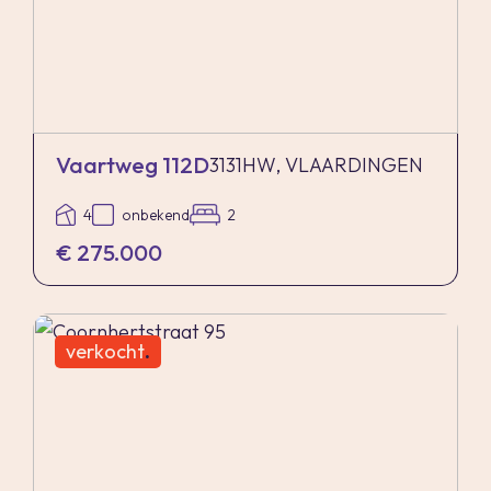
Vaartweg 112D
3131HW, VLAARDINGEN
4
onbekend
2
€ 275.000
verkocht
.