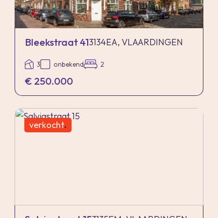
Bleekstraat 41
3134EA, VLAARDINGEN
3
onbekend
2
€ 250.000
verkocht
.