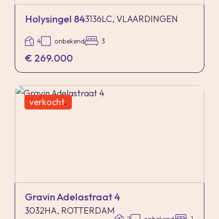
Holysingel 84
3136LC, VLAARDINGEN
4
onbekend
3
€ 269.000
verkocht
.
Gravin Adelastraat 4
3032HA, ROTTERDAM