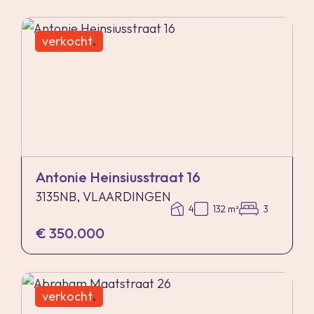
verkocht
.
Antonie Heinsiusstraat 16
3135NB, VLAARDINGEN
4
132 m²
3
€ 350.000
verkocht
.