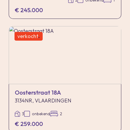
2
onbekend
1
€ 245.000
verkocht
.
Oosterstraat 18A
3134NR, VLAARDINGEN
3
onbekend
2
€ 259.000