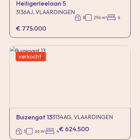
Heiligerleelaan 5
3136AJ, VLAARDINGEN
8
296 m²
6
€ 775.000
verkocht
.
Buizengat 13
3134AG, VLAARDINGEN
€ 624.500
5
66 m²
4