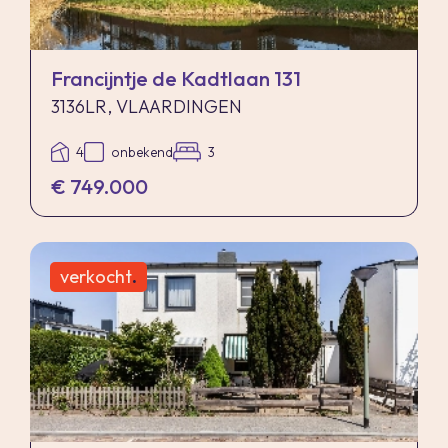
makelaar heeft koper doorverwezen naar de
gemeente Vlaardingen omtrent de
desbetreffende regelgeving.
Francijntje de Kadtlaan 131
Verkoper noch verkopend makelaar aanvaarden
3136LR, VLAARDINGEN
geen enkele aansprakelijkheid voor geleden
4
onbekend
3
schade wegens het niet juist naleven van deze
€ 749.000
zelfbewoningsplicht.
Gunning
verkocht
.
Verkoper behoudt zich uitdrukkelijk het recht
voor het object te gunnen aan de gegadigde van
zijn keuze.
Nadrukkelijk zij vermeld dat alle informatie in
deze brochure moet beschouwd worden als een