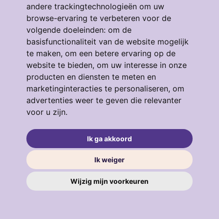
andere trackingtechnologieën om uw
browse-ervaring te verbeteren voor de
volgende doeleinden:
om de
Eendrachtstraat 64
basisfunctionaliteit van de website mogelijk
te maken
,
om een betere ervaring op de
3134GM, VLAARDINGEN
4
53 m²
3
website te bieden
,
om uw interesse in onze
producten en diensten te meten en
€ 319.000
marketinginteracties te personaliseren
,
om
advertenties weer te geven die relevanter
voor u zijn
.
verkocht
.
Ik ga akkoord
Ik weiger
Wijzig mijn voorkeuren