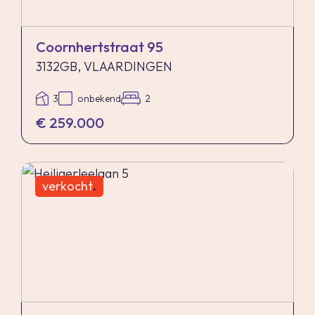
Coornhertstraat 95
3132GB, VLAARDINGEN
3
onbekend
2
€ 259.000
verkocht
.