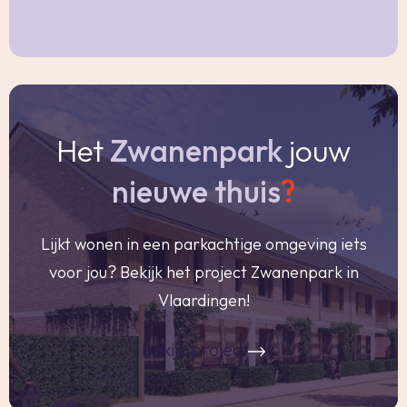
NEN2580 norm
- Inhoud ca. 472 m³
- Bouwjaar 1994
- Gelegen op eeuwigdurende erfpachtgrond,
canon € 659,- per jaar met jaarlijkse indexatie
Het
Zwanenpark
jouw
- Verwarming en warm water middels c.v.
combiketel (Intergas 2023)
nieuwe thuis
?
- Geheel voorzien van dubbele beglazing in
houten kozijnen
Lijkt wonen in een parkachtige omgeving iets
- Op het dak van de woning liggen 8
voor jou? Bekijk het project Zwanenpark in
zonnepanelen (2018)
Vlaardingen!
- Energielabel A, geldig tot 27-08-2035
- Oplevering in overleg
bekijk project
Vraagprijs € 499.000,- k.k.