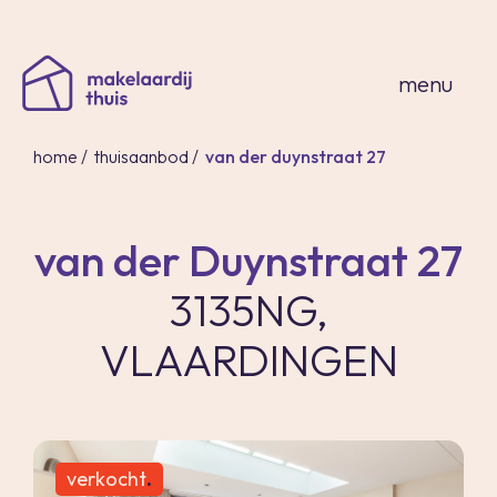
sluiten
menu
home
/
thuisaanbod
/
van der duynstraat 27
van der Duynstraat 27
home
3135NG,
thuisaanbod
expertises
VLAARDINGEN
over ons
thuis in spanje
contact
inloggen
verkocht
.