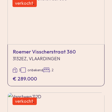
verkocht
.
Roemer Visscherstraat 360
3132EZ, VLAARDINGEN
3
onbekend
2
€ 289.000
verkocht
.