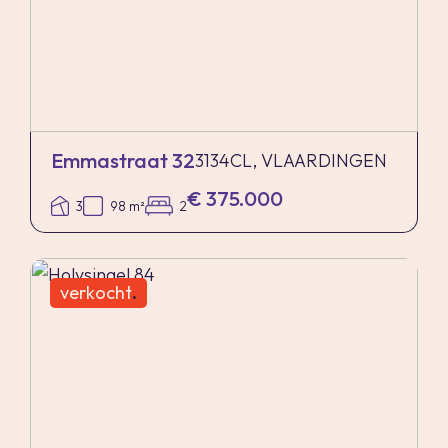
Emmastraat 32
3134CL, VLAARDINGEN
€ 375.000
3
98 m²
2
verkocht
.