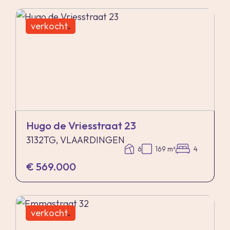
verkocht
.
Hugo de Vriesstraat 23
3132TG, VLAARDINGEN
6
169 m²
4
€ 569.000
verkocht
.