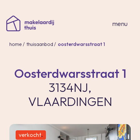
sluiten
menu
home
/
thuisaanbod
/
oosterdwarsstraat 1
Oosterdwarsstraat 1
home
3134NJ,
thuisaanbod
expertises
VLAARDINGEN
over ons
thuis in spanje
contact
inloggen
verkocht
.