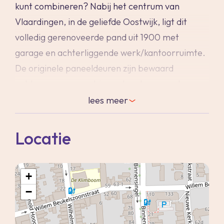
kunt combineren? Nabij het centrum van
Vlaardingen, in de geliefde Oostwijk, ligt dit
volledig gerenoveerde pand uit 1900 met
garage en achterliggende werk/kantoorruimte.
De originele paneeldeuren zijn bewaard
gebleven en gecombineerd met een moderne
en hoogwaardige afwerking en de hoge plafonds
lees
meer
heb je helemaal een woning van nu!
Locatie
De woonkamer is een prachtige lichte living met
schitterende open RVS keuken en dubbele
+
deuren naar het balkon. Vanaf de voorzijde heb
−
je een vrij uitzicht over de straat. De
benedenverdieping bestaat uit een garage en
een verwarmde tuinkamer met schuifpui en een