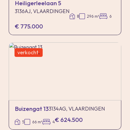
Heiligerleelaan 5
3136AJ, VLAARDINGEN
8
296 m²
6
€ 775.000
verkocht
.
Buizengat 13
3134AG, VLAARDINGEN
€ 624.500
5
66 m²
4