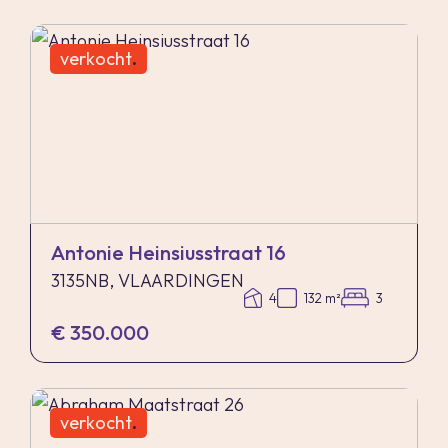
verkocht
.
Antonie Heinsiusstraat 16
3135NB, VLAARDINGEN
4
132 m²
3
€ 350.000
verkocht
.