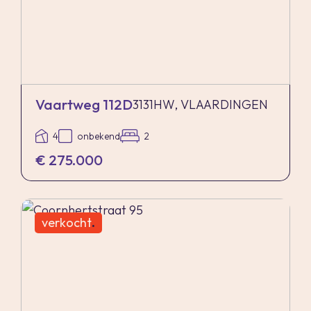
Vaartweg 112D
3131HW, VLAARDINGEN
4
onbekend
2
€ 275.000
verkocht
.