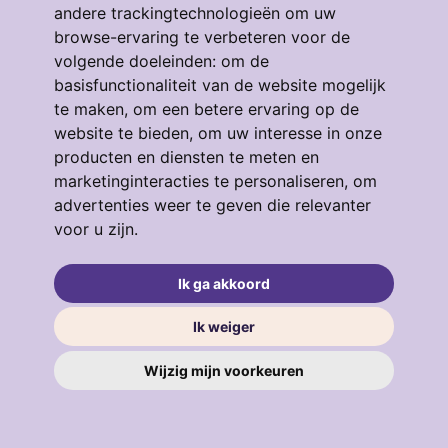
andere trackingtechnologieën om uw
browse-ervaring te verbeteren voor de
volgende doeleinden:
om de
Eendrachtstraat 64
basisfunctionaliteit van de website mogelijk
te maken
,
om een betere ervaring op de
3134GM, VLAARDINGEN
4
53 m²
3
website te bieden
,
om uw interesse in onze
producten en diensten te meten en
€ 319.000
marketinginteracties te personaliseren
,
om
advertenties weer te geven die relevanter
voor u zijn
.
verkocht
.
Ik ga akkoord
Ik weiger
Wijzig mijn voorkeuren