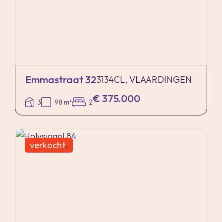
Emmastraat 32
3134CL, VLAARDINGEN
€ 375.000
3
98 m²
2
verkocht
.