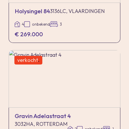
Holysingel 84
3136LC, VLAARDINGEN
4
onbekend
3
€ 269.000
verkocht
.
Gravin Adelastraat 4
3032HA, ROTTERDAM