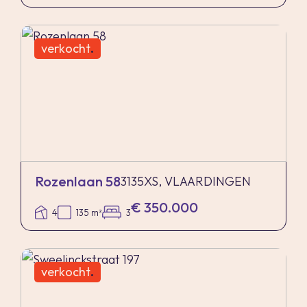
verkocht
.
Rozenlaan 58
3135XS, VLAARDINGEN
€ 350.000
4
135 m²
3
verkocht
.