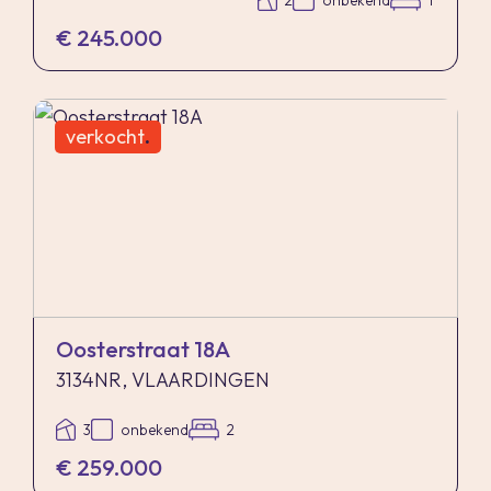
2
onbekend
1
€ 245.000
verkocht
.
Oosterstraat 18A
3134NR, VLAARDINGEN
3
onbekend
2
€ 259.000