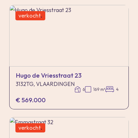
verkocht
.
Hugo de Vriesstraat 23
3132TG, VLAARDINGEN
6
169 m²
4
€ 569.000
verkocht
.