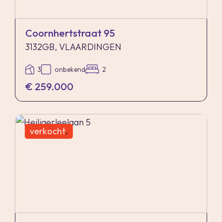
Coornhertstraat 95
3132GB, VLAARDINGEN
3
onbekend
2
€ 259.000
verkocht
.