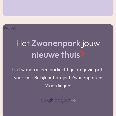
Bijzonderheden:
- Woonoppervlakte: 127m², garage 20m²,
gemeten volgens NEN2580;
- Inhoud: 547m³;
- Bouwjaar ca. 1900;
Het
Zwanenpark
jouw
- Volledig voorzien van houten kozijnen met
dubbele beglazing;
nieuwe thuis
?
- Buitenzijde is vanaf 2022 geheel geschilderd;
- Verwarming door middel van airco aanwezig
Lijkt wonen in een parkachtige omgeving iets
op begane grond, 1e en 2e verdieping;
voor jou? Bekijk het project Zwanenpark in
- Warm water door middel van CV-combi
Vlaardingen!
(Remeha Avanta uit 2022); Indien u wenst kan je
de CV ook weer laten verwarmen, er zijn
bekijk project
radiatoren in de woning aanwezig;
- Zonwering aanwezig;