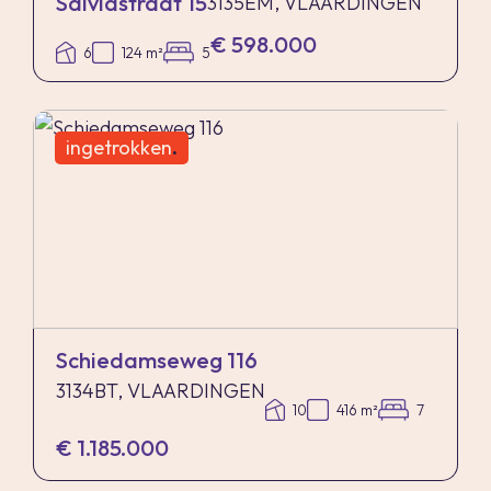
Salviastraat 15
3135EM, VLAARDINGEN
€ 598.000
6
124 m²
5
ingetrokken
.
Schiedamseweg 116
3134BT, VLAARDINGEN
10
416 m²
7
€ 1.185.000