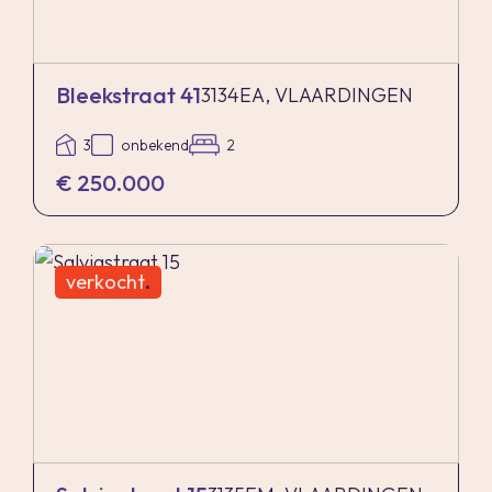
Bleekstraat 41
3134EA, VLAARDINGEN
3
onbekend
2
€ 250.000
verkocht
.