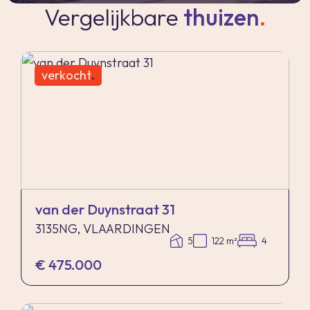
Vergelijkbare
thuizen
.
verkoopvolmacht en legalisatie hiervan ten
behoeve van de verkoper voor rekening van de
koper.
verkocht
.
Zelfbewoningsplicht
In de gemeente Vlaardingen geldt vanaf 1-1-
2023 een zelfbewoningsplicht. Voor meer
informatie over deze regelgeving verwijzen wij u
naar de gemeente Vlaardingen.
van der Duynstraat 31
3135NG, VLAARDINGEN
Gunning
5
122 m²
4
Verkoper behoudt zich uitdrukkelijk het recht
€ 475.000
voor het object te gunnen aan de gegadigde van
zijn keuze.