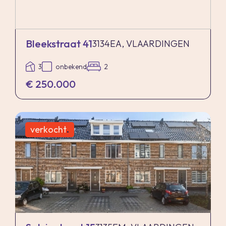
Bleekstraat 41
3134EA, VLAARDINGEN
3
onbekend
2
€ 250.000
verkocht
.