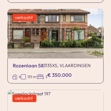
verkocht
.
Rozenlaan 58
3135XS, VLAARDINGEN
€ 350.000
4
135 m²
3
verkocht
.