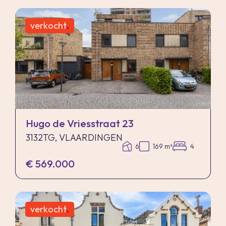
verkocht
.
Hugo de Vriesstraat 23
3132TG, VLAARDINGEN
6
169 m²
4
€ 569.000
verkocht
.