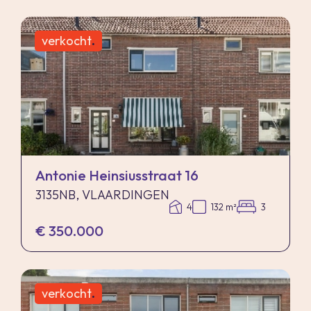
verkocht
.
Antonie Heinsiusstraat 16
3135NB, VLAARDINGEN
4
132 m²
3
€ 350.000
verkocht
.