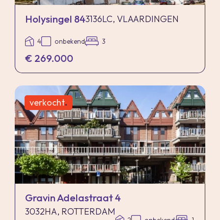
Holysingel 84
3136LC, VLAARDINGEN
4
onbekend
3
€ 269.000
verkocht
.
Gravin Adelastraat 4
3032HA, ROTTERDAM