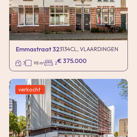
Emmastraat 32
3134CL, VLAARDINGEN
€ 375.000
3
98 m²
2
verkocht
.