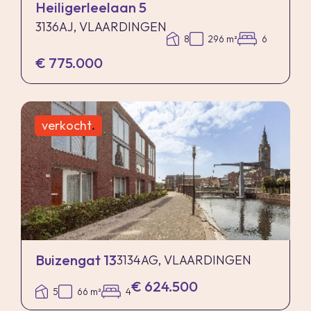
Heiligerleelaan 5
3136AJ, VLAARDINGEN
8
296 m²
6
€ 775.000
verkocht
.
Buizengat 13
3134AG, VLAARDINGEN
€ 624.500
5
66 m²
4