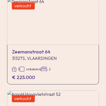
verkocht
.
Nadrukkelijk zij vermeld dat alle informatie in
deze brochure moet beschouwd worden als een
uitnodiging tot het doen van een bod of om in
onderhandeling te treden. Er kunnen geen
rechten worden ontleend aan deze informatie.
Zeemanstraat 64
3132TS, VLAARDINGEN
3
onbekend
2
€ 225.000
verkocht
.