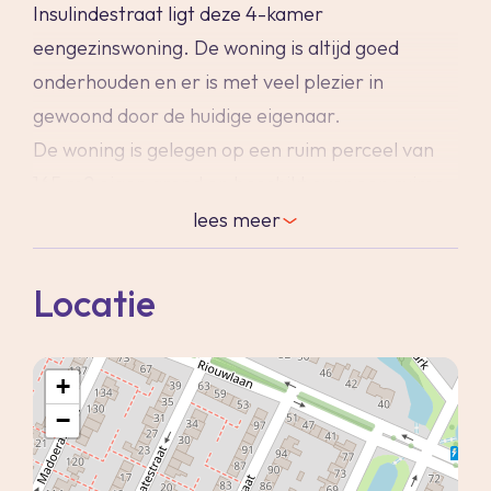
Insulindestraat ligt deze 4-kamer
eengezinswoning. De woning is altijd goed
onderhouden en er is met veel plezier in
gewoond door de huidige eigenaar.
De woning is gelegen op een ruim perceel van
165 m2 eigen grond en beschikt over een ruime
voortuin die zorgt voor veel privacy en de zeer
lees
meer
diepe achtertuin is op het zuidoosten gelegen en
heeft door de diepte altijd zon!
Locatie
De woonkamer heeft een open keuken en grote
raampartij, waardoor dit een lichte ruimte is.
+
Op de verdieping vind je 3 fijne slaapkamers en
−
een badkamer. Dit is een huis waar je met
plezier zult wonen!