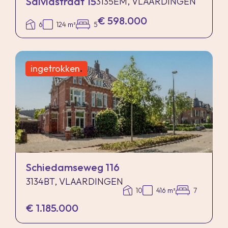
Salviastraat 15
3135EM, VLAARDINGEN
€ 598.000
6
124 m²
5
ingetrokken
.
Schiedamseweg 116
3134BT, VLAARDINGEN
10
416 m²
7
€ 1.185.000