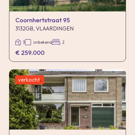
Coornhertstraat 95
3132GB, VLAARDINGEN
3
onbekend
2
€ 259.000
verkocht
.