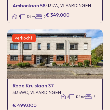
Ambonlaan 58
3131ZA, VLAARDINGEN
€ 349.000
3
121 m²
2
verkocht
.
Rode Kruislaan 37
3135WC, VLAARDINGEN
6
122 m²
5
€ 499.000