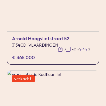
Arnold Hoogvlietstraat 52
3134CD, VLAARDINGEN
3
62 m²
2
€ 365.000
verkocht
.