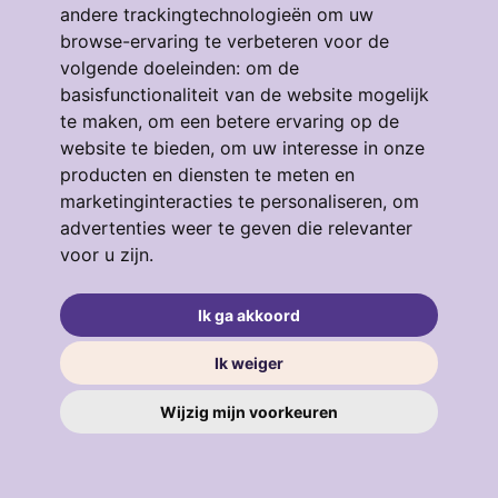
andere trackingtechnologieën om uw
browse-ervaring te verbeteren voor de
volgende doeleinden:
om de
Eendrachtstraat 64
basisfunctionaliteit van de website mogelijk
te maken
,
om een betere ervaring op de
3134GM, VLAARDINGEN
4
53 m²
3
website te bieden
,
om uw interesse in onze
producten en diensten te meten en
€ 319.000
marketinginteracties te personaliseren
,
om
advertenties weer te geven die relevanter
voor u zijn
.
verkocht
.
Ik ga akkoord
Ik weiger
Wijzig mijn voorkeuren