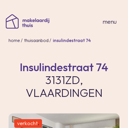
sluiten
menu
home
/
thuisaanbod
/
insulindestraat 74
Insulindestraat 74
home
3131ZD,
thuisaanbod
expertises
VLAARDINGEN
over ons
thuis in spanje
contact
inloggen
verkocht
.