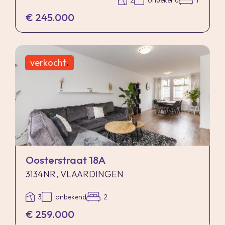
2
onbekend
1
€ 245.000
verkocht
.
Oosterstraat 18A
3134NR, VLAARDINGEN
3
onbekend
2
€ 259.000