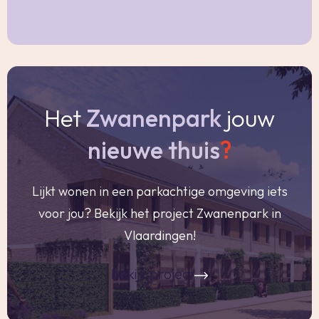
in de koopakte een ouderdomsclausule worden
opgenomen.
Notariskeuze en kosten
In principe ligt de notariskeuze bij de koper. Het
Het
Zwanenpark
jouw
doorhalen van de hypothecaire inschrijving in
het kadaster moet door de verkoper betaald
nieuwe thuis
?
worden. Zijn de kosten van één hypothecaire
doorhaling hoger dan € 400,- inclusief BTW dan
Lijkt wonen in een parkachtige omgeving iets
wordt het meerdere bij de koper in rekening
voor jou? Bekijk het project Zwanenpark in
gebracht.
Vlaardingen!
Indien de koper een notaris kiest buiten een
straal van 20 kilometer van de verkochte
bekijk project
onroerende zaak dan zijn de eventuele kosten
die de notaris berekent voor een eventuele