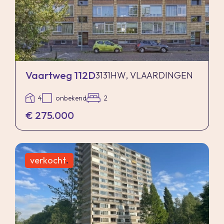
Vaartweg 112D
3131HW, VLAARDINGEN
4
onbekend
2
€ 275.000
verkocht
.